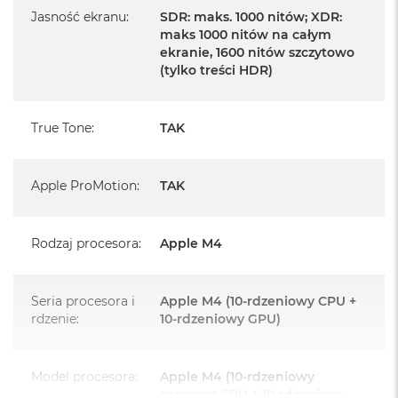
Touch ID
Jasność ekranu
:
SDR: maks. 1000 nitów; XDR:
maks 1000 nitów na całym
Czytnik linii papilarnych do bezpiecznego logowania oraz
ekranie, 1600 nitów szczytowo
zakupów
(tylko treści HDR)
Dostępne złącza:
True Tone
:
TAK
3 x Thunderbolt 4 (USB-C), 1 x HDMI, 1 x Gniazdo na kartę SDXC,
1 x Gniazdo słuchawkowe 3.5 mm, 1 x MagSafe 3
Apple ProMotion
:
TAK
System operacyjny macOS Sequoia lub nowszy
Rodzaj procesora
:
Apple M4
Seria procesora i
Apple M4 (10-rdzeniowy CPU +
rdzenie
:
10-rdzeniowy GPU)
Model procesora
:
Apple M4 (10-rdzeniowy
procesor CPU + 10-rdzeniowy