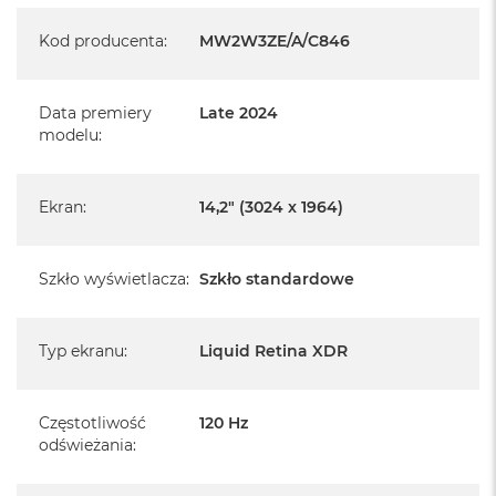
Brak zasilacza w zestawie
Kod producenta
:
MW2W3ZE/A/C846
Specyfikacja:
Data premiery
Late 2024
modelu
:
Wyświetlacz Liquid Retina XDR - 14,2" (3024 x 1964)
Chip Apple M4
Ekran
:
14,2" (3024 x 1964)
Apple M4 (10-rdzeniowy procesor CPU + 10-rdzeniowy
procesor GPU + 16-rdzeniowy system Neural Engine)
Szkło wyświetlacza
:
Szkło standardowe
Pamięć RAM: 16 GB
Dysk: 512 GB SSD
Typ ekranu
:
Liquid Retina XDR
Szkło standardowe
Układ klawiatury: ISO - Angielski PL
Częstotliwość
120 Hz
odświeżania
:
Pojemność baterii: 72,4 Wh