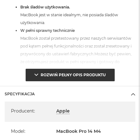
Brak śladów użytkowania.
MacBook jest w stanie idealnym, nie posiada śladów
użytkowania.
W pełni sprawny technicznie
MacBook został przetestowany przez naszych serwisantów
pod kątem pełnej funkcjonalności oraz został zresetowany i
przywrócony do ustawień fabrycznych.Możesz być pewien,
że otrzymujesz produkt w pełni sprawny i gotowy do
użytkowania.
ROZWIŃ PEŁNY OPIS PRODUKTU
Posiada fabryczne opakowanie
MacBook jest zabezpieczony przed uszkodzeniami w
transporcie.
SPECYFIKACJA
Specyfikacja
Zawartość zestawu:
Producent
:
Apple
MacBook
Model
:
MacBook Pro 14 M4
Przewód USB-C na MagSafe 3 do ładowania (2m)