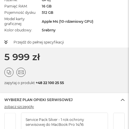
Pamięć RAM
16 GB
Pojemność dysku
512 GB
Model karty
Apple M4 (10-rdzeniowy GPU)
graficznej
Kolor obudowy
Srebrny
Przejdź do pełnej specyfikacji
5 999 zł
zapytaj o produkt
+48 22 100 25 55
WYBIERZ PLAN OPIEKI SERWISOWEJ
zobacz szczegóły
Service Pack Silver - 1 rok ochrony
Servi
serwisowej do MacBook Pro 14/16
serw