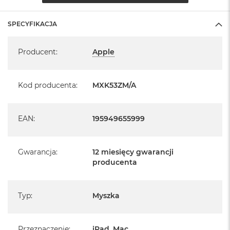
SPECYFIKACJA
Specyfikacja
Producent
:
Apple
Kod producenta
:
MXK53ZM/A
EAN
:
195949655999
Gwarancja
:
12 miesięcy gwarancji
producenta
Typ
:
Myszka
Przeznaczenie
:
iPad, Mac