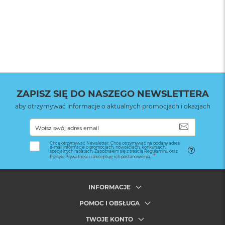
ZAPISZ SIĘ DO NASZEGO NEWSLETTERA
aby otrzymywać informacje o aktualnych promocjach i okazjach
SUBSKRYB
Chcę otrzymywać Newsletter. Chcę otrzymywać na podany adres
e-mail informacje o promocjach, nowościach, konkursach,
specjalnych rabatach. Zapoznałem się z treścią Regulaminu oraz
Polityki Prywatności i akceptuję ich postanowienia.
INFORMACJE
POMOC I OBSŁUGA
TWOJE KONTO