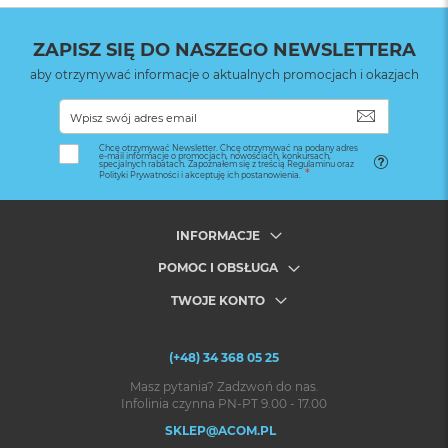
Waga
:
1.000000
ZAPISZ SIĘ DO NASZEGO NEWSLETTERA
Znak zgodności
:
CE
aby otrzymywać informacje o aktualnych promocjach i okazjach
SUBSKRYB
Chcę otrzymywać Newsletter. Chcę otrzymywać na podany adres
e-mail informacje o promocjach, nowościach, konkursach,
specjalnych rabatach. Zapoznałem się z treścią Regulaminu oraz
Polityki Prywatności i akceptuję ich postanowienia.
INFORMACJE
POMOC I OBSŁUGA
TWOJE KONTO
(+48) 34 368 05 25
Masz pytania? Zadzwoń do nas.
Infolinia czynna PN-PT 9.00 - 17.00
SKLEP@ACOM.PL