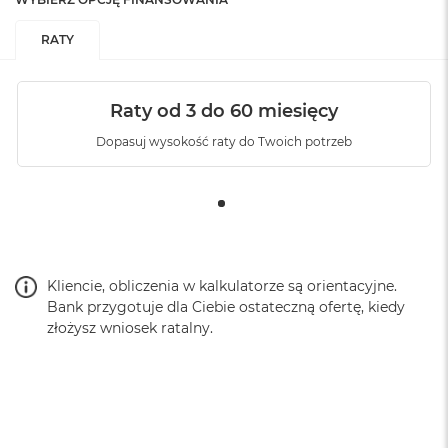
Dodatkowe
Force Touch, Multi Touch
informacje
:
RATY
Kolor
:
Biały
Raty od 3 do 60 miesięcy
Dopasuj wysokość raty do Twoich potrzeb
Zawartość zestawu
:
Gładzik Magic Trackpad,
Przewód USB‑C do ładowania
Szerokość
:
16 cm
Kliencie, obliczenia w kalkulatorze są orientacyjne.
Bank przygotuje dla Ciebie ostateczną ofertę, kiedy
Wysokość
:
1.09 cm
złożysz wniosek ratalny.
Głębokość
:
11.49 cm