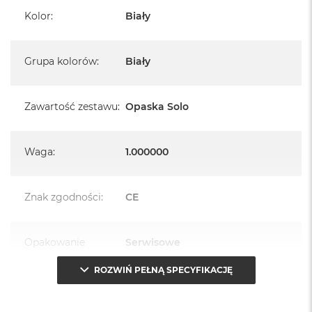
Kolor
:
Biały
Grupa kolorów
:
Biały
Zawartość zestawu
:
Opaska Solo
Waga
:
1.000000
Znak zgodności
:
CE
Opakowanie
Serwisowe
(pudełko)
:
ROZWIŃ PEŁNĄ SPECYFIKACJĘ