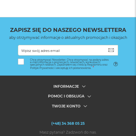
ZAPISZ SIĘ DO NASZEGO NEWSLETTERA
aby otrzymywać informacje o aktualnych promocjach i okazjach
SUBSKRYB
Chcę otrzymywać Newsletter. Chcę otrzymywać na podany adres
e-mail informacje o promocjach, nowościach, konkursach,
specjalnych rabatach. Zapoznałem się z treścią Regulaminu oraz
Polityki Prywatności i akceptuję ich postanowienia.
INFORMACJE
POMOC I OBSŁUGA
TWOJE KONTO
(+48) 34 368 05 25
Masz pytania? Zadzwoń do nas.