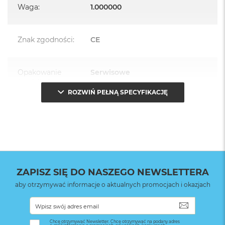
Waga
:
1.000000
Znak zgodności
:
CE
Opakowanie
Serwisowe
(pudełko)
:
ROZWIŃ PEŁNĄ SPECYFIKACJĘ
ZAPISZ SIĘ DO NASZEGO NEWSLETTERA
aby otrzymywać informacje o aktualnych promocjach i okazjach
SUBSKRYB
Chcę otrzymywać Newsletter. Chcę otrzymywać na podany adres