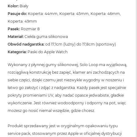
Kolor:
Biały
Pasuje do:
Koperta: 44mm, Koperta: 45mm, Koperta: 46mm,
Koperta: 49mm
Pasek:
Rozmiar 8
Materiał:
Ciekła guma silikonowa
Obwód nadgarstka:
od 17,1cm (luźny) do 17,8cm (sportowy)
Kategoria:
Paski do Apple Watch
Wykonany z płynnej gumy silikonowej, Solo Loop ma wyjątkową,
rozciągliwą konstrukcję bez zapięć, klamer ani zachodzących na
siebie części, dzięki czemu jest niezwykle wygodny w noszeniu i
łatwo go założyć i zdjąć z nadgarstka. Każdy pasek jest specjalnie
pokryty promieniami UV, aby nadać opasce jedwabiste, gładkie
wykończenie. Jest również wodoodporny i odporny na pot, więc
możesz go nosić niemal wszędzie, gdzie chcesz.
Produkt sprzedawany jest w oryginalnym opakowaniu typu
service pack, stosowanym przez Apple w oficjalnej dystrybucji