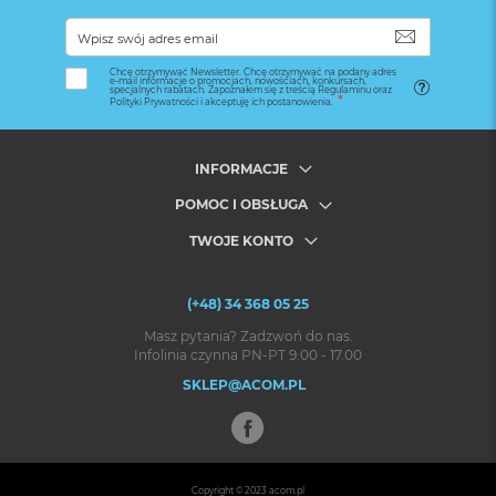
SUBSKRYB
Chcę otrzymywać Newsletter. Chcę otrzymywać na podany adres
e-mail informacje o promocjach, nowościach, konkursach,
specjalnych rabatach. Zapoznałem się z treścią Regulaminu oraz
Polityki Prywatności i akceptuję ich postanowienia.
INFORMACJE
POMOC I OBSŁUGA
TWOJE KONTO
(+48) 34 368 05 25
Masz pytania? Zadzwoń do nas.
Infolinia czynna PN-PT 9.00 - 17.00
SKLEP@ACOM.PL
Copyright © 2023
acom.pl