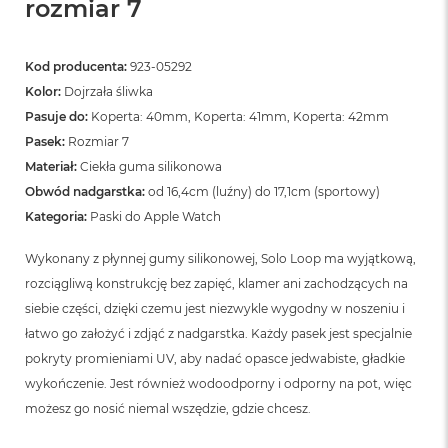
rozmiar 7
Kod producenta:
923-05292
Kolor:
Dojrzała śliwka
Pasuje do:
Koperta: 40mm, Koperta: 41mm, Koperta: 42mm
Pasek:
Rozmiar 7
Materiał:
Ciekła guma silikonowa
Obwód nadgarstka:
od 16,4cm (luźny) do 17,1cm (sportowy)
Kategoria:
Paski do Apple Watch
Wykonany z płynnej gumy silikonowej, Solo Loop ma wyjątkową,
rozciągliwą konstrukcję bez zapięć, klamer ani zachodzących na
siebie części, dzięki czemu jest niezwykle wygodny w noszeniu i
łatwo go założyć i zdjąć z nadgarstka. Każdy pasek jest specjalnie
pokryty promieniami UV, aby nadać opasce jedwabiste, gładkie
wykończenie. Jest również wodoodporny i odporny na pot, więc
możesz go nosić niemal wszędzie, gdzie chcesz.