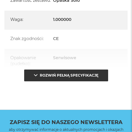
Zawartość zestawu
:
Opaska Solo
Waga
:
1.000000
Znak zgodności
:
CE
Opakowanie
Serwisowe
(pudełko)
:
ROZWIŃ PEŁNĄ SPECYFIKACJĘ
ZAPISZ SIĘ DO NASZEGO NEWSLETTERA
aby otrzymywać informacje o aktualnych promocjach i okazjach