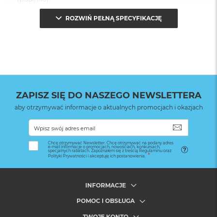
ROZWIŃ PEŁNĄ SPECYFIKACJĘ
ZAPISZ SIĘ DO NASZEGO NEWSLETTERA
aby otrzymywać informacje o aktualnych promocjach i okazjach
SUBSKRYB
Chcę otrzymywać Newsletter. Chcę otrzymywać na podany adres
e-mail informacje o promocjach, nowościach, konkursach,
specjalnych rabatach. Zapoznałem się z treścią Regulaminu oraz
Polityki Prywatności i akceptuję ich postanowienia.
INFORMACJE
POMOC I OBSŁUGA
TWOJE KONTO