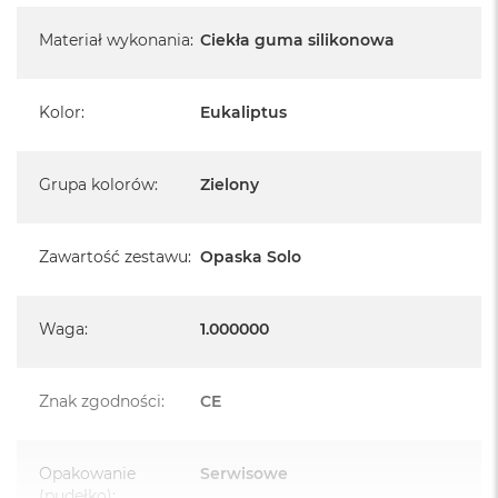
Materiał wykonania
:
Ciekła guma silikonowa
Kolor
:
Eukaliptus
Grupa kolorów
:
Zielony
Zawartość zestawu
:
Opaska Solo
Waga
:
1.000000
Znak zgodności
:
CE
Opakowanie
Serwisowe
(pudełko)
: