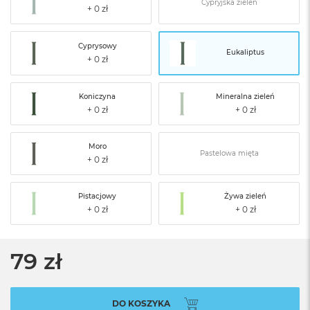
Cypryjska zieleń
Cyprysowy
Eukaliptus
Koniczyna
Mineralna zieleń
Moro
Pastelowa mięta
Pistacjowy
Żywa zieleń
79 zł
DO KOSZYKA