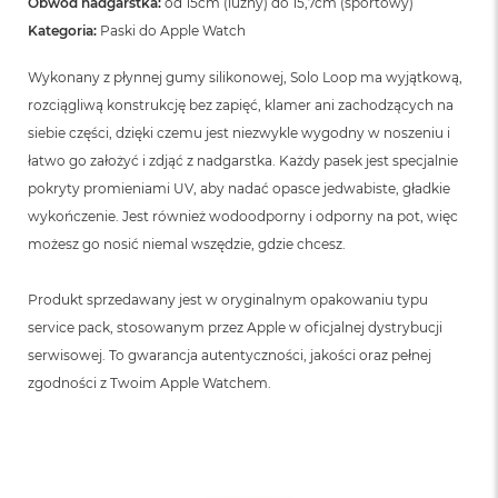
Obwód nadgarstka:
od 15cm (luźny) do 15,7cm (sportowy)
Kategoria:
Paski do Apple Watch
Wykonany z płynnej gumy silikonowej, Solo Loop ma wyjątkową,
rozciągliwą konstrukcję bez zapięć, klamer ani zachodzących na
siebie części, dzięki czemu jest niezwykle wygodny w noszeniu i
łatwo go założyć i zdjąć z nadgarstka. Każdy pasek jest specjalnie
pokryty promieniami UV, aby nadać opasce jedwabiste, gładkie
wykończenie. Jest również wodoodporny i odporny na pot, więc
możesz go nosić niemal wszędzie, gdzie chcesz.
Produkt sprzedawany jest w oryginalnym opakowaniu typu
service pack, stosowanym przez Apple w oficjalnej dystrybucji
serwisowej. To gwarancja autentyczności, jakości oraz pełnej
zgodności z Twoim Apple Watchem.