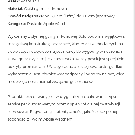
Pasek:
Rozmiar 9
Materiał:
Ciekła guma silikonowa
Obwód nadgarstka:
od 17,8cm (luźny) do 18,5cm (sportowy)
Kategoria:
Paski do Apple Watch
Wykonany z płynnej gumy silikonowej, Solo Loop ma wyjątkową,
rozciągliwą konstrukcję bez zapięć, klamer ani zachodzących na
siebie części, dzięki czemu jest niezwykle wygodny w noszeniu i
łatwo go założyć i zdjąć z nadgarstka. Każdy pasek jest specjalnie
pokryty promieniami UV, aby nadać opasce jedwabiste, gładkie
wykończenie. Jest również wodoodporny i odporny na pot, więc
możesz go nosić niemal wszędzie, gdzie chcesz.
Produkt sprzedawany jest w oryginalnym opakowaniu typu
service pack, stosowanym przez Apple w oficjalnej dystrybucji
serwisowej. To gwarancja autentyczności, jakości oraz pełnej
zgodności z Twoim Apple Watchem.