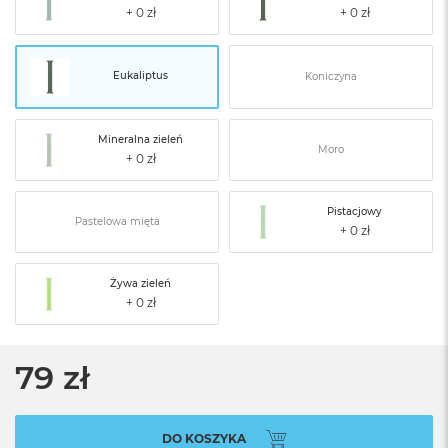
Eukaliptus
Koniczyna
Mineralna zieleń
Moro
Pistacjowy
Pastelowa mięta
Żywa zieleń
79 zł
DO KOSZYKA