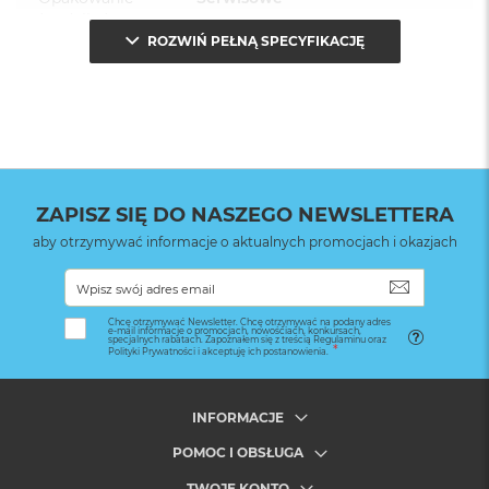
(pudełko)
:
ROZWIŃ PEŁNĄ SPECYFIKACJĘ
ZAPISZ SIĘ DO NASZEGO NEWSLETTERA
aby otrzymywać informacje o aktualnych promocjach i okazjach
SUBSKRYB
Chcę otrzymywać Newsletter. Chcę otrzymywać na podany adres
e-mail informacje o promocjach, nowościach, konkursach,
specjalnych rabatach. Zapoznałem się z treścią Regulaminu oraz
Polityki Prywatności i akceptuję ich postanowienia.
INFORMACJE
POMOC I OBSŁUGA
TWOJE KONTO