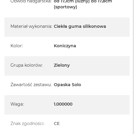
Obwód nadgarstka
:
od 17,1cm (luźny) do 17,8cm
(sportowy)
Materiał wykonania
:
Ciekła guma silikonowa
Kolor
:
Koniczyna
Grupa kolorów
:
Zielony
Zawartość zestawu
:
Opaska Solo
Waga
:
1.000000
Znak zgodności
:
CE