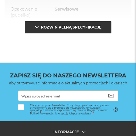
Opakowanie
Serwisowe
(pudełko)
:
ROZWIŃ PEŁNĄ SPECYFIKACJĘ
ZAPISZ SIĘ DO NASZEGO NEWSLETTERA
aby otrzymywać informacje o aktualnych promocjach i okazjach
SUBSKRYB
Chcę otrzymywać Newsletter. Chcę otrzymywać na podany adres
e-mail informacje o promocjach, nowościach, konkursach,
specjalnych rabatach. Zapoznałem się z treścią Regulaminu oraz
Polityki Prywatności i akceptuję ich postanowienia.
INFORMACJE