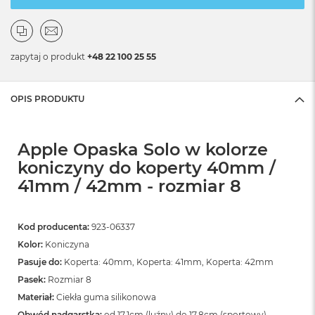
zapytaj o produkt
+48 22 100 25 55
OPIS PRODUKTU
Apple Opaska Solo w kolorze
koniczyny do koperty 40mm /
41mm / 42mm - rozmiar 8
Kod producenta:
923-06337
Kolor:
Koniczyna
Pasuje do:
Koperta: 40mm, Koperta: 41mm, Koperta: 42mm
Pasek:
Rozmiar 8
Materiał:
Ciekła guma silikonowa
Obwód nadgarstka:
od 17,1cm (luźny) do 17,8cm (sportowy)