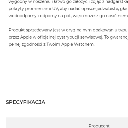
wygodny w noszeniu i łatwo go założyć i zdjąć z nadgarstka.
pokryty promieniami UV, aby nadać opasce jedwabiste, gład
wodoodporny i odporny na pot, więc możesz go nosić niema
Produkt sprzedawany jest w oryginalnym opakowaniu typu
przez Apple w oficjalnej dystrybucji serwisowej. To gwarancj
pełnej zgodności z Twoim Apple Watchem.
SPECYFIKACJA
Specyfikacja
Producent