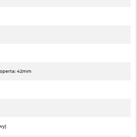
Koperta: 42mm
wy)