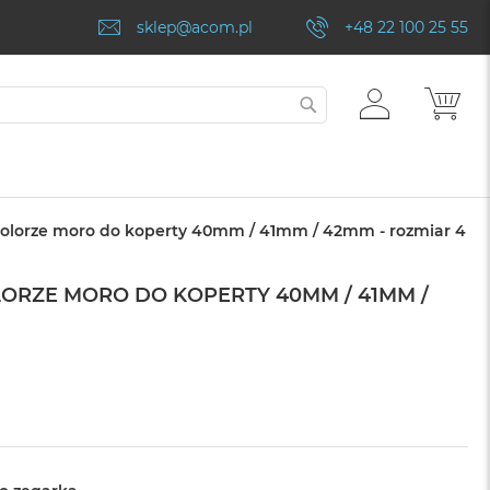
sklep@acom.pl
+48 22 100 25 55
ZALOGUJ
MÓJ
SZUKAJ
SIĘ
kolorze moro do koperty 40mm / 41mm / 42mm - rozmiar 4
ORZE MORO DO KOPERTY 40MM / 41MM /