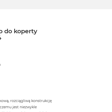
o do koperty
4
m
ową, rozciągliwą konstrukcję
i czemu jest niezwykle