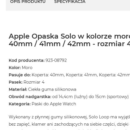
OPIS PRODUKTU
SPECYFIKACJA
Apple Opaska Solo w kolorze mor
40mm / 41mm / 42mm - rozmiar 
Kod producenta:
923-08792
Kolor:
Moro
Pasuje do:
Koperta: 40mm, Koperta: 41mm, Koperta: 42m
Pasek:
Rozmiar 4
Materiał:
Ciekła guma silikonowa
Obwód nadgarstka:
od 14,4cm (luźny) do 15cm (sportowy)
Kategoria:
Paski do Apple Watch
Wykonany z płynnej gumy silikonowej, Solo Loop ma wyjątk
bez zapięć, klamer ani zachodzących na siebie części, dzięk