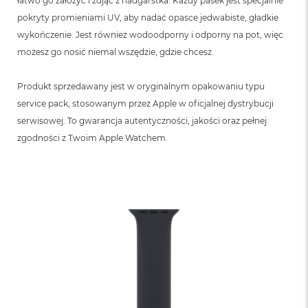
łatwo go założyć i zdjąć z nadgarstka. Każdy pasek jest specjalnie
pokryty promieniami UV, aby nadać opasce jedwabiste, gładkie
wykończenie. Jest również wodoodporny i odporny na pot, więc
możesz go nosić niemal wszędzie, gdzie chcesz.
Produkt sprzedawany jest w oryginalnym opakowaniu typu
service pack, stosowanym przez Apple w oficjalnej dystrybucji
serwisowej. To gwarancja autentyczności, jakości oraz pełnej
zgodności z Twoim Apple Watchem.