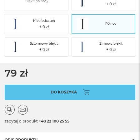
Błękit północy
Niebieska toń
Północ
Sztormowy błękit
Zimowy błękit
79 zł
DO KOSZYKA
zapytaj o produkt
+48 22 100 25 55
OPIS PRODUKTU