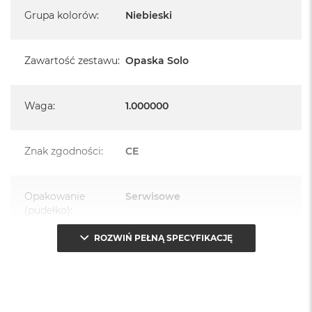
Grupa kolorów
:
Niebieski
Zawartość zestawu
:
Opaska Solo
Waga
:
1.000000
Znak zgodności
:
CE
Opakowanie
Serwisowe
(pudełko)
:
ROZWIŃ PEŁNĄ SPECYFIKACJĘ