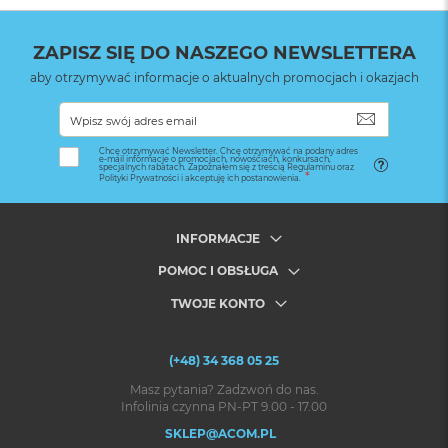
ZAPISZ SIĘ DO NASZEGO NEWSLETTERA
aby otrzymywać informacje o aktualnych promocjach i okazjach
SUBSKRYB
Chcę otrzymywać Newsletter. Chcę otrzymywać na podany adres
e-mail informacje o promocjach, nowościach, konkursach,
specjalnych rabatach. Zapoznałem się z treścią Regulaminu oraz
Polityki Prywatności i akceptuję ich postanowienia.
INFORMACJE
POMOC I OBSŁUGA
TWOJE KONTO
(+48) 34 368 05 25
Masz pytania? Zadzwoń do nas.
Infolinia czynna PN-PT 9.00 - 17.00
SKLEP@ACOM.PL