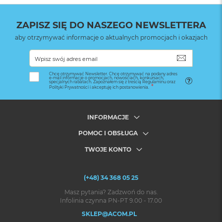
ZAPISZ SIĘ DO NASZEGO NEWSLETTERA
aby otrzymywać informacje o aktualnych promocjach i okazjach
SUBSKRYB
Chcę otrzymywać Newsletter. Chcę otrzymywać na podany adres
e-mail informacje o promocjach, nowościach, konkursach,
specjalnych rabatach. Zapoznałem się z treścią Regulaminu oraz
Polityki Prywatności i akceptuję ich postanowienia.
INFORMACJE
POMOC I OBSŁUGA
TWOJE KONTO
(+48) 34 368 05 25
Masz pytania? Zadzwoń do nas.
Infolinia czynna PN-PT 9.00 - 17.00
SKLEP@ACOM.PL