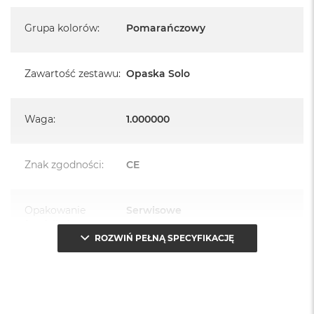
Grupa kolorów
:
Pomarańczowy
Zawartość zestawu
:
Opaska Solo
Waga
:
1.000000
Znak zgodności
:
CE
Opakowanie
Serwisowe
(pudełko)
:
ROZWIŃ PEŁNĄ SPECYFIKACJĘ