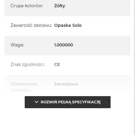
Grupa kolorów
:
Żółty
Zawartość zestawu
:
Opaska Solo
Waga
:
1.000000
Znak zgodności
:
CE
Opakowanie
Serwisowe
(pudełko)
:
ROZWIŃ PEŁNĄ SPECYFIKACJĘ