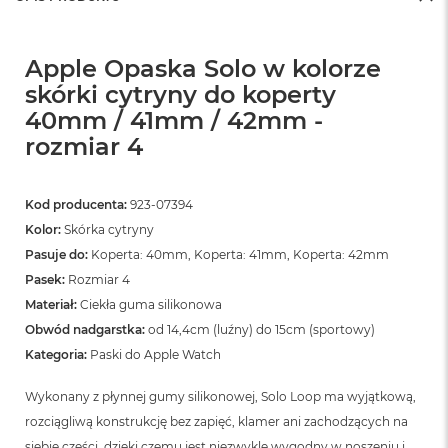
Apple Opaska Solo w kolorze
skórki cytryny do koperty
40mm / 41mm / 42mm -
rozmiar 4
Kod producenta:
923-07394
Kolor:
Skórka cytryny
Pasuje do:
Koperta: 40mm, Koperta: 41mm, Koperta: 42mm
Pasek:
Rozmiar 4
Materiał:
Ciekła guma silikonowa
Obwód nadgarstka:
od 14,4cm (luźny) do 15cm (sportowy)
Kategoria:
Paski do Apple Watch
Wykonany z płynnej gumy silikonowej, Solo Loop ma wyjątkową,
rozciągliwą konstrukcję bez zapięć, klamer ani zachodzących na
siebie części, dzięki czemu jest niezwykle wygodny w noszeniu i