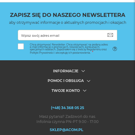
ZAPISZ SIĘ DO NASZEGO NEWSLETTERA
aby otrzymywać informacje o aktualnych promocjach i okazjach
SUBSKRYB
Chcę otrzymywać Newsletter. Chcę otrzymywać na podany adres
e-mail informacje o promocjach, nowościach, konkursach,
specjalnych rabatach. Zapoznałem się z treścią Regulaminu oraz
Polityki Prywatności i akceptuję ich postanowienia.
INFORMACJE
POMOC I OBSŁUGA
TWOJE KONTO
(+48) 34 368 05 25
Masz pytania? Zadzwoń do nas.
Infolinia czynna PN-PT 9.00 - 17.00
SKLEP@ACOM.PL