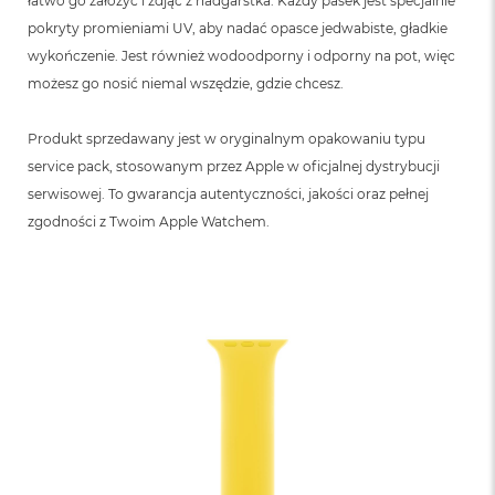
łatwo go założyć i zdjąć z nadgarstka. Każdy pasek jest specjalnie
pokryty promieniami UV, aby nadać opasce jedwabiste, gładkie
wykończenie. Jest również wodoodporny i odporny na pot, więc
możesz go nosić niemal wszędzie, gdzie chcesz.
Produkt sprzedawany jest w oryginalnym opakowaniu typu
service pack, stosowanym przez Apple w oficjalnej dystrybucji
serwisowej. To gwarancja autentyczności, jakości oraz pełnej
zgodności z Twoim Apple Watchem.