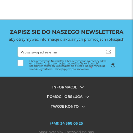
ZAPISZ SIĘ DO NASZEGO NEWSLETTERA
aby otrzymywać informacje o aktualnych promocjach i okazjach
SUBSKRYB
Chcę otrzymywać Newsletter. Chcę otrzymywać na podany adres
e-mail informacje o promocjach, nowościach, konkursach,
specjalnych rabatach. Zapoznałem się z treścią Regulaminu oraz
Polityki Prywatności i akceptuję ich postanowienia.
INFORMACJE
POMOC I OBSŁUGA
TWOJE KONTO
(+48) 34 368 05 25
Masz pytania? Zadzwoń do nas.