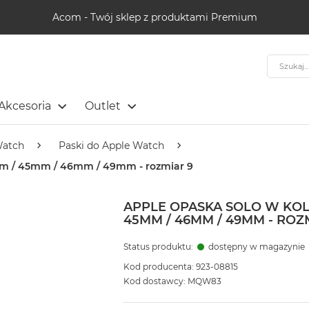
Acom - Twój sklep z produktami Premium
Szukaj
Akcesoria
Outlet
Watch
Paski do Apple Watch
mm / 45mm / 46mm / 49mm - rozmiar 9
APPLE OPASKA SOLO W KO
45MM / 46MM / 49MM - ROZ
Status produktu:
dostępny w magazynie
Kod producenta: 923-08815
Kod dostawcy: MQW83