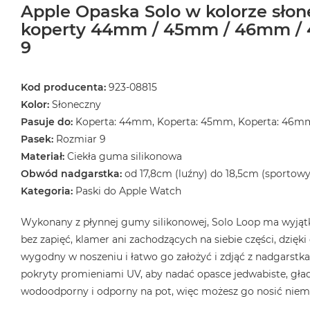
Apple Opaska Solo w kolorze sło
koperty 44mm / 45mm / 46mm / 
9
Kod producenta:
923-08815
Kolor:
Słoneczny
Pasuje do:
Koperta: 44mm, Koperta: 45mm, Koperta: 46m
Pasek:
Rozmiar 9
Materiał:
Ciekła guma silikonowa
Obwód nadgarstka:
od 17,8cm (luźny) do 18,5cm (sportowy
Kategoria:
Paski do Apple Watch
Wykonany z płynnej gumy silikonowej, Solo Loop ma wyjątk
bez zapięć, klamer ani zachodzących na siebie części, dzięk
wygodny w noszeniu i łatwo go założyć i zdjąć z nadgarstka.
pokryty promieniami UV, aby nadać opasce jedwabiste, gład
wodoodporny i odporny na pot, więc możesz go nosić niema