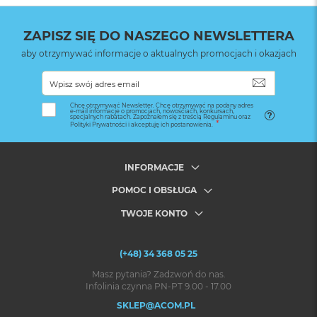
ZAPISZ SIĘ DO NASZEGO NEWSLETTERA
aby otrzymywać informacje o aktualnych promocjach i okazjach
SUBSKRYB
Chcę otrzymywać Newsletter. Chcę otrzymywać na podany adres
e-mail informacje o promocjach, nowościach, konkursach,
specjalnych rabatach. Zapoznałem się z treścią Regulaminu oraz
Polityki Prywatności i akceptuję ich postanowienia.
INFORMACJE
POMOC I OBSŁUGA
TWOJE KONTO
(+48) 34 368 05 25
Masz pytania? Zadzwoń do nas.
Infolinia czynna PN-PT 9.00 - 17.00
SKLEP@ACOM.PL