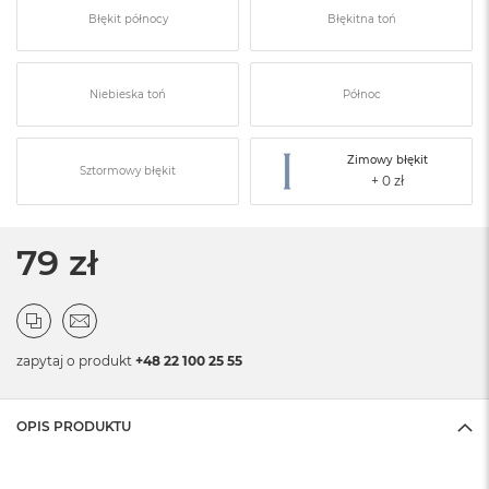
Błękit północy
Błękitna toń
Niebieska toń
Północ
Zimowy błękit
Sztormowy błękit
79 zł
zapytaj o produkt
+48 22 100 25 55
OPIS PRODUKTU