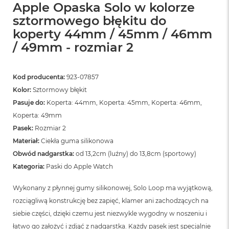
Apple Opaska Solo w kolorze
sztormowego błękitu do
koperty 44mm / 45mm / 46mm
/ 49mm - rozmiar 2
Kod producenta:
923-07857
Kolor:
Sztormowy błękit
Pasuje do:
Koperta: 44mm, Koperta: 45mm, Koperta: 46mm,
Koperta: 49mm
Pasek:
Rozmiar 2
Materiał:
Ciekła guma silikonowa
Obwód nadgarstka:
od 13,2cm (luźny) do 13,8cm (sportowy)
Kategoria:
Paski do Apple Watch
Wykonany z płynnej gumy silikonowej, Solo Loop ma wyjątkową,
rozciągliwą konstrukcję bez zapięć, klamer ani zachodzących na
siebie części, dzięki czemu jest niezwykle wygodny w noszeniu i
łatwo go założyć i zdjąć z nadgarstka. Każdy pasek jest specjalnie