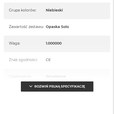
Grupa kolorów
:
Niebieski
Zawartość zestawu
:
Opaska Solo
Waga
:
1.000000
Znak zgodności
:
CE
Opakowanie
Serwisowe
(pudełko)
:
ROZWIŃ PEŁNĄ SPECYFIKACJĘ