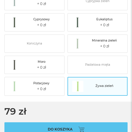
Cypryjska zieleń
Cyprysowy
Eukaliptus
Mineralna zieleń
Koniczyna
Moro
Pastelowa mięta
Pistacjowy
Żywa zieleń
79 zł
DO KOSZYKA