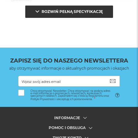
ROZWIŃ PEŁNĄ SPECYFIKACJĘ
ZAPISZ SIĘ DO NASZEGO NEWSLETTERA
aby otrzymywać informacje o aktualnych promocjach i okazjach
SUBSKRYB
Chcę otrzymywać Newsletter. Chcę otrzymywać na podany adres
e-mail informacje o promocjach, nowościach, konkursach,
specjalnych rabatach. Zapoznałem się z treścią Regulaminu oraz
Polityki Prywatności i akceptuję ich postanowienia.
INFORMACJE
POMOC I OBSŁUGA
TWOJE KONTO