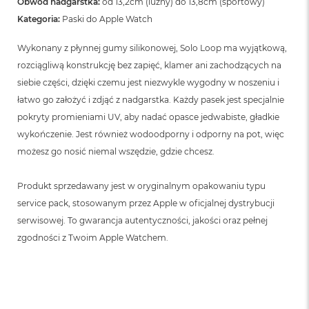
Obwód nadgarstka:
od 13,2cm (luźny) do 13,8cm (sportowy)
Kategoria:
Paski do Apple Watch
Wykonany z płynnej gumy silikonowej, Solo Loop ma wyjątkową,
rozciągliwą konstrukcję bez zapięć, klamer ani zachodzących na
siebie części, dzięki czemu jest niezwykle wygodny w noszeniu i
łatwo go założyć i zdjąć z nadgarstka. Każdy pasek jest specjalnie
pokryty promieniami UV, aby nadać opasce jedwabiste, gładkie
wykończenie. Jest również wodoodporny i odporny na pot, więc
możesz go nosić niemal wszędzie, gdzie chcesz.
Produkt sprzedawany jest w oryginalnym opakowaniu typu
service pack, stosowanym przez Apple w oficjalnej dystrybucji
serwisowej. To gwarancja autentyczności, jakości oraz pełnej
zgodności z Twoim Apple Watchem.