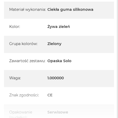
Materiał wykonania
:
Ciekła guma silikonowa
Kolor
:
Żywa zieleń
Grupa kolorów
:
Zielony
Zawartość zestawu
:
Opaska Solo
Waga
:
1.000000
Znak zgodności
:
CE
Opakowanie
Serwisowe
(pudełko)
: