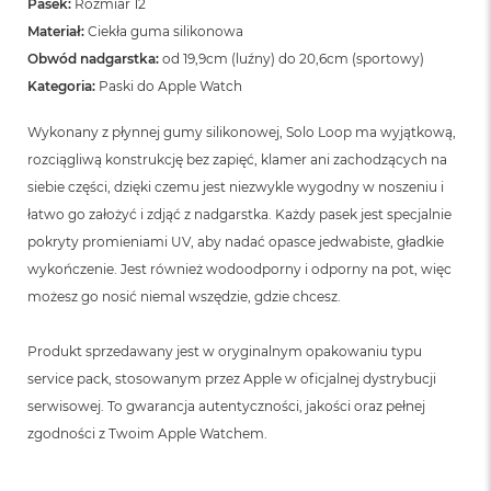
Pasek:
Rozmiar 12
Materiał:
Ciekła guma silikonowa
Obwód nadgarstka:
od 19,9cm (luźny) do 20,6cm (sportowy)
Kategoria:
Paski do Apple Watch
Wykonany z płynnej gumy silikonowej, Solo Loop ma wyjątkową,
rozciągliwą konstrukcję bez zapięć, klamer ani zachodzących na
siebie części, dzięki czemu jest niezwykle wygodny w noszeniu i
łatwo go założyć i zdjąć z nadgarstka. Każdy pasek jest specjalnie
pokryty promieniami UV, aby nadać opasce jedwabiste, gładkie
wykończenie. Jest również wodoodporny i odporny na pot, więc
możesz go nosić niemal wszędzie, gdzie chcesz.
Produkt sprzedawany jest w oryginalnym opakowaniu typu
service pack, stosowanym przez Apple w oficjalnej dystrybucji
serwisowej. To gwarancja autentyczności, jakości oraz pełnej
zgodności z Twoim Apple Watchem.