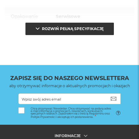
Opakowanie
Serwisowe
(pudełko)
:
ROZWIŃ PEŁNĄ SPECYFIKACJĘ
ZAPISZ SIĘ DO NASZEGO NEWSLETTERA
aby otrzymywać informacje o aktualnych promocjach i okazjach
SUBSKRYB
Chcę otrzymywać Newsletter. Chcę otrzymywać na podany adres
e-mail informacje o promocjach, nowościach, konkursach,
specjalnych rabatach. Zapoznałem się z treścią Regulaminu oraz
Polityki Prywatności i akceptuję ich postanowienia.
INFORMACJE