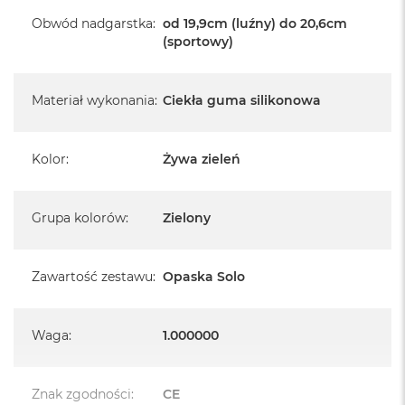
Obwód nadgarstka
:
od 19,9cm (luźny) do 20,6cm
(sportowy)
Materiał wykonania
:
Ciekła guma silikonowa
Kolor
:
Żywa zieleń
Grupa kolorów
:
Zielony
Zawartość zestawu
:
Opaska Solo
Waga
:
1.000000
Znak zgodności
:
CE