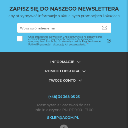
ZAPISZ SIĘ DO NASZEGO NEWSLETTERA
aby otrzymywać informacje o aktualnych promocjach i okazjach
SUBSKRYB
Chcę otrzymywać Newsletter. Chcę otrzymywać na podany adres
e-mail informacje o promocjach, nowościach, konkursach,
specjalnych rabatach. Zapoznałem się z treścią Regulaminu oraz
Polityki Prywatności i akceptuję ich postanowienia.
INFORMACJE
POMOC I OBSŁUGA
TWOJE KONTO
(+48) 34 368 05 25
Masz pytania? Zadzwoń do nas.
Infolinia czynna PN-PT 9.00 - 17.00
SKLEP@ACOM.PL