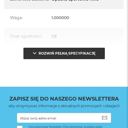
Waga
:
1.000000
Znak zgodności
:
CE
ROZWIŃ PEŁNĄ SPECYFIKACJĘ
Opakowanie
Serwisowe
(pudełko)
:
ZAPISZ SIĘ DO NASZEGO NEWSLETTERA
aby otrzymywać informacje o aktualnych promocjach i okazjach
SUBSKRYB
Chcę otrzymywać Newsletter. Chcę otrzymywać na podany adres