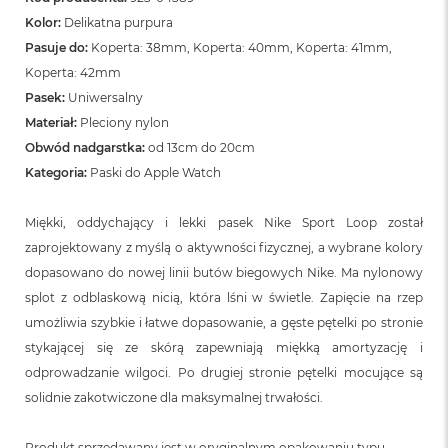
Kolor:
Delikatna purpura
Pasuje do:
Koperta: 38mm, Koperta: 40mm, Koperta: 41mm,
Koperta: 42mm
Pasek:
Uniwersalny
Materiał:
Pleciony nylon
Obwód nadgarstka:
od 13cm do 20cm
Kategoria:
Paski do Apple Watch
Miękki, oddychający i lekki pasek Nike Sport Loop został
zaprojektowany z myślą o aktywności fizycznej, a wybrane kolory
dopasowano do nowej linii butów biegowych Nike. Ma nylonowy
splot z odblaskową nicią, która lśni w świetle. Zapięcie na rzep
umożliwia szybkie i łatwe dopasowanie, a gęste pętelki po stronie
stykającej się ze skórą zapewniają miękką amortyzację i
odprowadzanie wilgoci. Po drugiej stronie pętelki mocujące są
solidnie zakotwiczone dla maksymalnej trwałości.
Produkt sprzedawany jest w oryginalnym opakowaniu typu