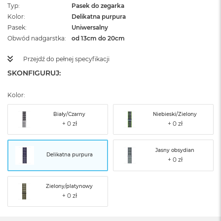
Typ
Pasek do zegarka
Kolor
Delikatna purpura
Pasek
Uniwersalny
Obwód nadgarstka
od 13cm do 20cm
Przejdź do pełnej specyfikacji
SKONFIGURUJ:
Kolor:
Biały/Czarny
Niebieski/Zielony
Jasny obsydian
Delikatna purpura
Zielony/platynowy