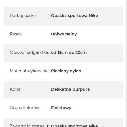
Rodzaj paska
:
Opaska sportowa Nike
Pasek
:
Uniwersalny
Obwód nadgarstka
:
od 13cm do 20cm
Materiał wykonania
:
Pleciony nylon
Kolor
:
Delikatna purpura
Grupa kolorów
:
Fioletowy
Zawartość zestawu
:
Opaska sportowa Nike