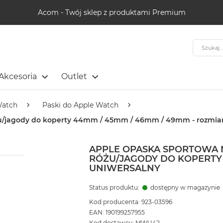
Acom - Twój sklep z produktami Premium
Szukaj
Akcesoria
Outlet
Watch
Paski do Apple Watch
żu/jagody do koperty 44mm / 45mm / 46mm / 49mm - rozmiar
APPLE OPASKA SPORTOWA 
RÓŻU/JAGODY DO KOPERTY 
UNIWERSALNY
Status produktu:
dostępny w magazynie
Kod producenta: 923-03596
EAN: 190199257955
Kod dostawcy: MWU42