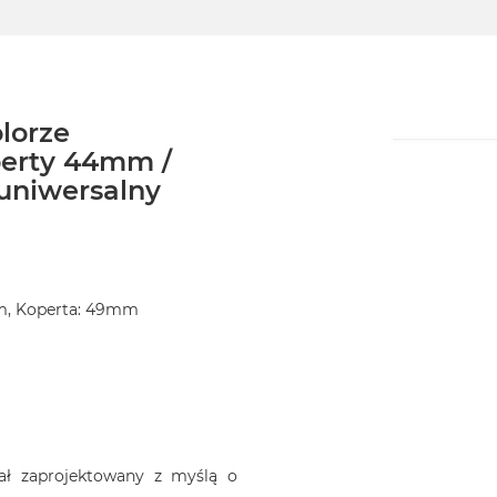
lorze
perty 44mm /
uniwersalny
m, Koperta: 49mm
tał zaprojektowany z myślą o