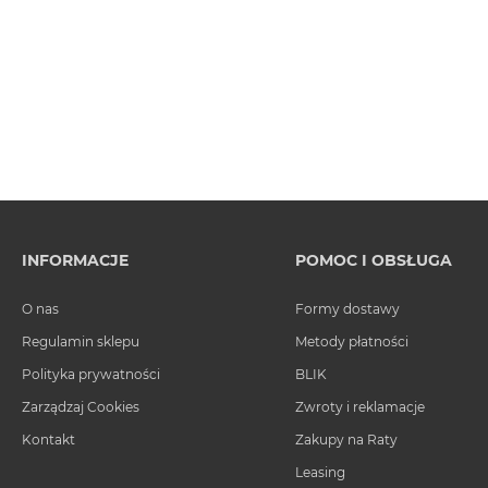
INFORMACJE
POMOC I OBSŁUGA
O nas
Formy dostawy
Regulamin sklepu
Metody płatności
Polityka prywatności
BLIK
Zarządzaj Cookies
Zwroty i reklamacje
Kontakt
Zakupy na Raty
Leasing