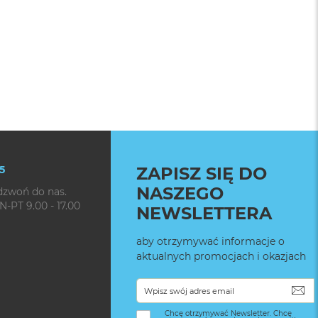
5
ZAPISZ SIĘ DO
NASZEGO
dzwoń do nas.
N-PT 9.00 - 17.00
NEWSLETTERA
aby otrzymywać informacje o
aktualnych promocjach i okazjach
SU
Chcę otrzymywać Newsletter. Chcę