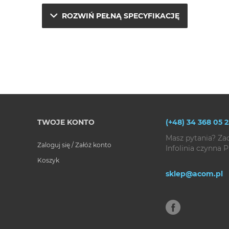
ROZWIŃ PEŁNĄ SPECYFIKACJĘ
TWOJE KONTO
(+48) 34 368 05 2
Masz pytania? Za
Zaloguj się / Załóż konto
Infolinia czynna P
Koszyk
sklep@acom.pl