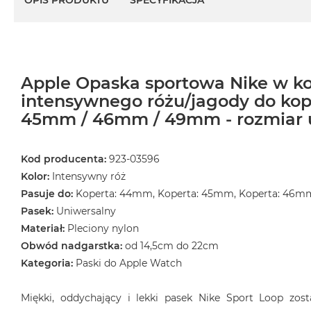
OPIS PRODUKTU
SPECYFIKACJA
Apple Opaska sportowa Nike w ko
intensywnego różu/jagody do ko
45mm / 46mm / 49mm - rozmiar 
Kod producenta:
923-03596
Kolor:
Intensywny róż
Pasuje do:
Koperta: 44mm, Koperta: 45mm, Koperta: 46m
Pasek:
Uniwersalny
Materiał:
Pleciony nylon
Obwód nadgarstka:
od 14,5cm do 22cm
Kategoria:
Paski do Apple Watch
Miękki, oddychający i lekki pasek Nike Sport Loop zos