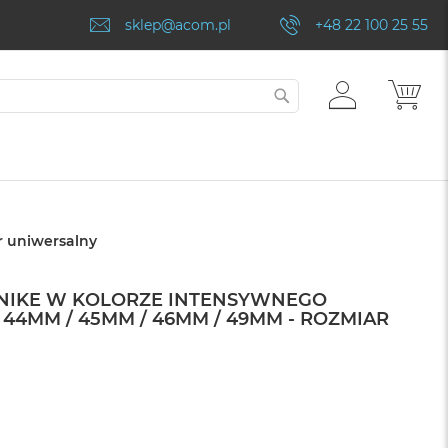
sklep@acom.pl
+48 22 100 25 55
ZALOGUJ
MÓJ
SZUKAJ
SIĘ
 uniwersalny
NIKE W KOLORZE INTENSYWNEGO
44MM / 45MM / 46MM / 49MM - ROZMIAR