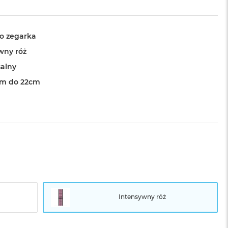
o zegarka
wny róż
alny
cm do 22cm
Intensywny róż