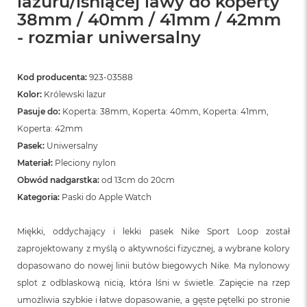
lazuru/lśniącej lawy do koperty
38mm / 40mm / 41mm / 42mm
- rozmiar uniwersalny
Kod producenta:
923-03588
Kolor:
Królewski lazur
Pasuje do:
Koperta: 38mm, Koperta: 40mm, Koperta: 41mm,
Koperta: 42mm
Pasek:
Uniwersalny
Materiał:
Pleciony nylon
Obwód nadgarstka:
od 13cm do 20cm
Kategoria:
Paski do Apple Watch
Miękki, oddychający i lekki pasek Nike Sport Loop został
zaprojektowany z myślą o aktywności fizycznej, a wybrane kolory
dopasowano do nowej linii butów biegowych Nike. Ma nylonowy
splot z odblaskową nicią, która lśni w świetle. Zapięcie na rzep
umożliwia szybkie i łatwe dopasowanie, a gęste pętelki po stronie