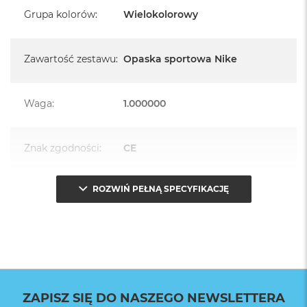
Grupa kolorów
:
Wielokolorowy
Zawartość zestawu
:
Opaska sportowa Nike
Waga
:
1.000000
Znak zgodności
:
CE
ROZWIŃ PEŁNĄ SPECYFIKACJĘ
Opakowanie
Serwisowe
(pudełko)
:
ZAPISZ SIĘ DO NASZEGO NEWSLETTERA