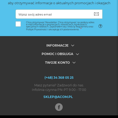
aby otrzymywać informacje o aktualnych promocjach i okazjach
SUBSKRYB
Chcę otrzymywać Newsletter. Chcę otrzymywać na podany adres
e-mail informacje o promocjach, nowościach, konkursach,
specjalnych rabatach. Zapoznałem się z treścią Regulaminu oraz
Polityki Prywatności i akceptuję ich postanowienia.
INFORMACJE
POMOC I OBSŁUGA
TWOJE KONTO
(+48) 34 368 05 25
Masz pytania? Zadzwoń do nas.
Infolinia czynna PN-PT 9.00 - 17.00
SKLEP@ACOM.PL