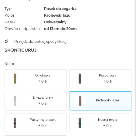
Typ
Pasek do zegarka
Kolor
Królewski lazur
Pasek
Uniwersalny
Obwód nadgarstka
od 13cm do 20cm
Przejdź do pełnej specyfikacji
SKONFIGURUJ:
Kolor:
Oliwkowy
Purpurowy
Śnieżny biały
Królewski lazur
Pustynny piasek
Nocna mgła