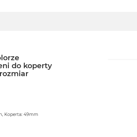
lorze
eni do koperty
rozmiar
m, Koperta: 49mm