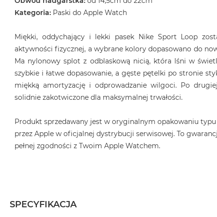
Obwód nadgarstka:
od 14,5cm do 22cm
Kategoria:
Paski do Apple Watch
Miękki, oddychający i lekki pasek Nike Sport Loop zos
aktywności fizycznej, a wybrane kolory dopasowano do now
Ma nylonowy splot z odblaskową nicią, która lśni w świet
szybkie i łatwe dopasowanie, a gęste pętelki po stronie sty
miękką amortyzację i odprowadzanie wilgoci. Po drugiej
solidnie zakotwiczone dla maksymalnej trwałości.
Produkt sprzedawany jest w oryginalnym opakowaniu typu
przez Apple w oficjalnej dystrybucji serwisowej. To gwarancj
pełnej zgodności z Twoim Apple Watchem.
SPECYFIKACJA