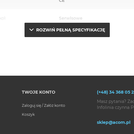
CE
ko)
Serwisowe
ROZWIŃ PEŁNĄ SPECYFIKACJĘ
TWOJE KONTO
(+48) 34 368 05 2
Masz pytania? Za
Zaloguj się / Załóż konto
Infolinia czynna P
Koszyk
sklep@acom.pl