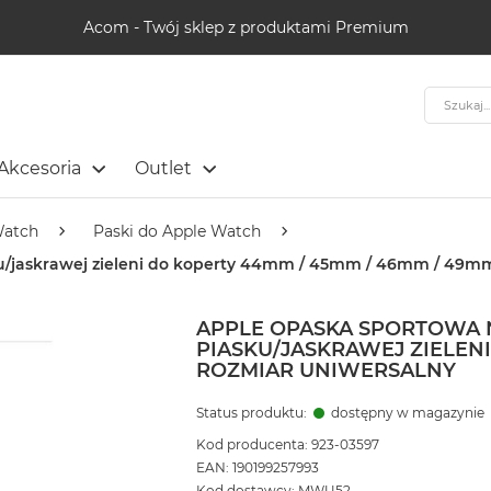
Acom - Twój sklep z produktami Premium
Szukaj
Akcesoria
Outlet
Watch
Paski do Apple Watch
u/jaskrawej zieleni do koperty 44mm / 45mm / 46mm / 49mm
APPLE OPASKA SPORTOWA 
PIASKU/JASKRAWEJ ZIELENI
ROZMIAR UNIWERSALNY
Status produktu:
dostępny w magazynie
Kod producenta: 923-03597
EAN: 190199257993
Kod dostawcy: MWU52