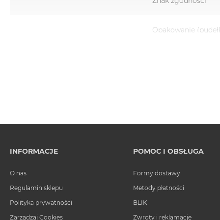
Znak zgodności
Opakowanie (pudeł
INFORMACJE
POMOC I OBSŁUGA
O nas
Formy dostawy
Regulamin sklepu
Metody płatności
Polityka prywatności
BLIK
Zarządzaj Cookies
Zwroty i reklamacje