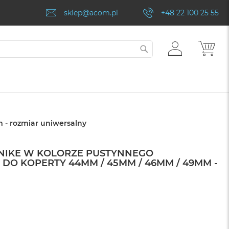
sklep@acom.pl
+48 22 100 25 55
ZALOGUJ
MÓJ
SZUKAJ
SIĘ
 - rozmiar uniwersalny
NIKE W KOLORZE PUSTYNNEGO
 DO KOPERTY 44MM / 45MM / 46MM / 49MM -