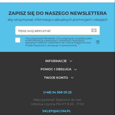
ZAPISZ SIĘ DO NASZEGO NEWSLETTERA
aby otrzymywać informacje o aktualnych promocjach i okazjach
SUBSKRYB
Chcę otrzymywać Newsletter. Chcę otrzymywać na podany adres
e-mail informacje o promocjach, nowościach, konkursach,
specjalnych rabatach. Zapoznałem się z treścią Regulaminu oraz
Polityki Prywatności i akceptuję ich postanowienia.
INFORMACJE
POMOC I OBSŁUGA
TWOJE KONTO
(+48) 34 368 05 25
Masz pytania? Zadzwoń do nas.
Infolinia czynna PN-PT 9.00 - 17.00
SKLEP@ACOM.PL