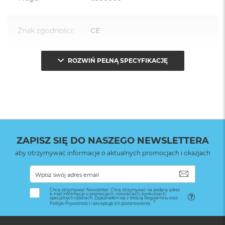
Znak zgodności
:
CE
ROZWIŃ PEŁNĄ SPECYFIKACJĘ
Opakowanie
Serwisowe
(pudełko)
:
ZAPISZ SIĘ DO NASZEGO NEWSLETTERA
aby otrzymywać informacje o aktualnych promocjach i okazjach
SUBSKRYB
Chcę otrzymywać Newsletter. Chcę otrzymywać na podany adres
e-mail informacje o promocjach, nowościach, konkursach,
specjalnych rabatach. Zapoznałem się z treścią Regulaminu oraz
Polityki Prywatności i akceptuję ich postanowienia.