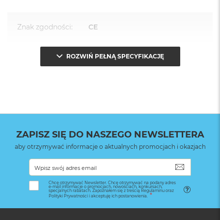
Znak zgodności
:
CE
ROZWIŃ PEŁNĄ SPECYFIKACJĘ
Opakowanie
Serwisowe
(pudełko)
:
ZAPISZ SIĘ DO NASZEGO NEWSLETTERA
aby otrzymywać informacje o aktualnych promocjach i okazjach
SUBSKRYB
Chcę otrzymywać Newsletter. Chcę otrzymywać na podany adres
e-mail informacje o promocjach, nowościach, konkursach,
specjalnych rabatach. Zapoznałem się z treścią Regulaminu oraz
Polityki Prywatności i akceptuję ich postanowienia.