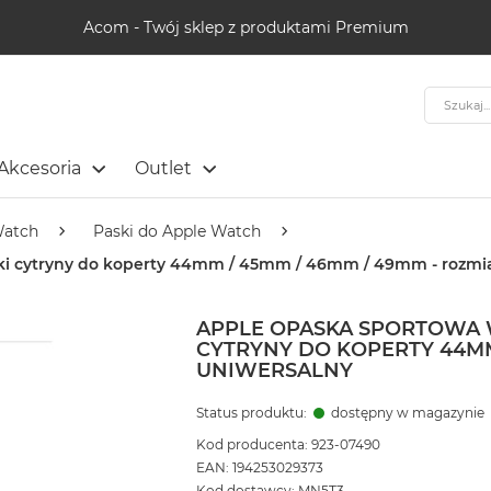
Acom - Twój sklep z produktami Premium
Szukaj
Akcesoria
Outlet
Watch
Paski do Apple Watch
rki cytryny do koperty 44mm / 45mm / 46mm / 49mm - rozmi
APPLE OPASKA SPORTOWA 
CYTRYNY DO KOPERTY 44MM
UNIWERSALNY
Status produktu:
dostępny w magazynie
Kod producenta: 923-07490
EAN: 194253029373
Kod dostawcy: MN5T3