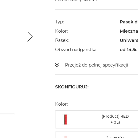
Typ
Pasek d
Kolor
Mleczna
Pasek
Uniwers
Obwód nadgarstka
od 14,5
Przejdź do pełnej specyfikacji
SKONFIGURUJ:
Kolor:
(Product) RED
Jasny róż