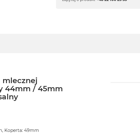
 mlecznej
rty 44mm / 45mm
salny
m, Koperta: 49mm