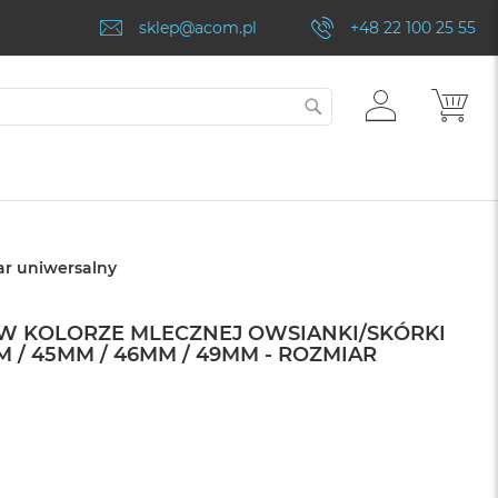
sklep@acom.pl
+48 22 100 25 55
ZALOGUJ
MÓJ
SZUKAJ
SIĘ
ar uniwersalny
W KOLORZE MLECZNEJ OWSIANKI/SKÓRKI
 / 45MM / 46MM / 49MM - ROZMIAR