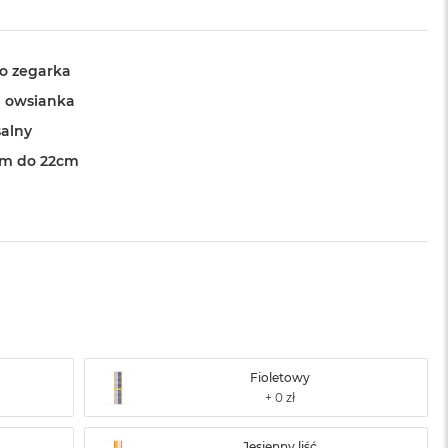
o zegarka
 owsianka
alny
cm do 22cm
Fioletowy
Jesienny liść