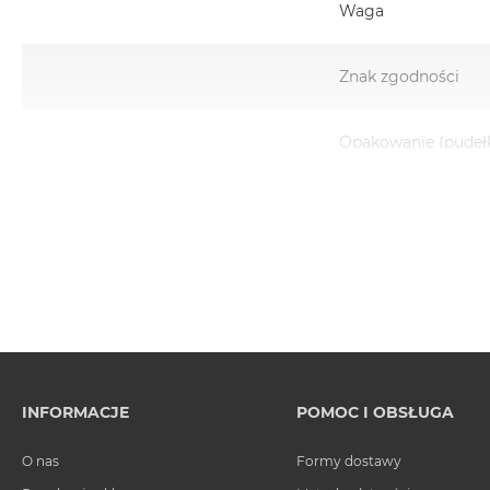
Waga
Znak zgodności
Opakowanie (pudeł
INFORMACJE
POMOC I OBSŁUGA
O nas
Formy dostawy