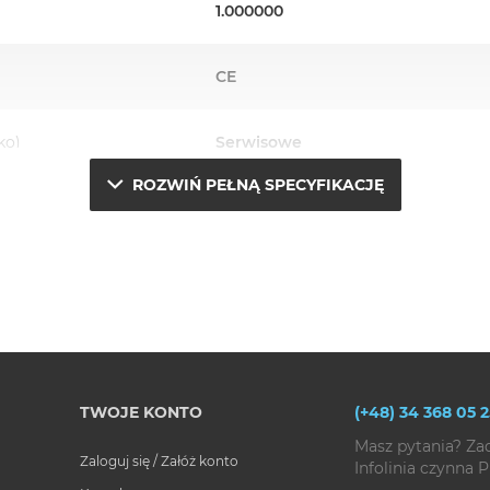
1.000000
CE
ko)
Serwisowe
ROZWIŃ PEŁNĄ SPECYFIKACJĘ
TWOJE KONTO
(+48) 34 368 05 2
Masz pytania? Za
Zaloguj się / Załóż konto
Infolinia czynna P