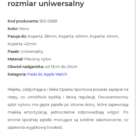
rozmiar uniwersalny
Kod producenta:
923-05691
Kolor:
Moro
Pasuje do:
Koperta: 38mm, Koperta: 40mm, Koperta: 41mm,
Koperta: 42mm
Pasek:
Uniwersalny
Materiał:
Pleciony nylon
Obwód nadgarstka:
od 13cm do 20cm
Kategoria:
Paski do Apple Watch
Miękka, oddychająca i lekka Opaska Sportowa posiada zapięcie na
rzepy, co umożliwia szybką i łatwą regulację. Dwuwarstwowy
splot nylonu ma gęste pętelki po stronie skóry, które zapewniają
miękką amortyzację, jednocześnie odprowadzają wilgoć. Po
stronie spodniej pętelki mocujące są solidnie zakotwiczone, co
zapewnia wyjątkową trwałość.