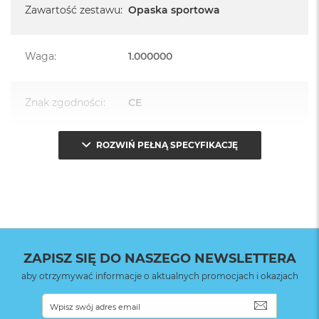
Zawartość zestawu
:
Opaska sportowa
Waga
:
1.000000
Znak zgodności
:
CE
ROZWIŃ PEŁNĄ SPECYFIKACJĘ
Opakowanie
Serwisowe
(pudełko)
:
ZAPISZ SIĘ DO NASZEGO NEWSLETTERA
aby otrzymywać informacje o aktualnych promocjach i okazjach
SUBSKRYB