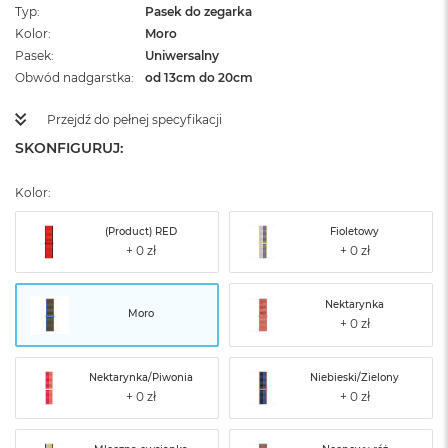
Typ
Pasek do zegarka
Kolor
Moro
Pasek
Uniwersalny
Obwód nadgarstka
od 13cm do 20cm
Przejdź do pełnej specyfikacji
SKONFIGURUJ:
Kolor:
(Product) RED
Fioletowy
Nektarynka
Moro
Nektarynka/Piwonia
Niebieski/Zielony