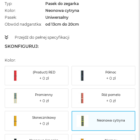
Typ
Pasek do zegarka
Kolor
Neonowa cytryna
Pasek
Uniwersalny
Obwód nadgarstka
od 13cm do 20cm
Przejdź do pełnej specyfikacji
SKONFIGURUJ:
Kolor:
(Product) RED
Północ
Promienny
Róż pomelo
Słonecznikowy
Neonowa cytryna