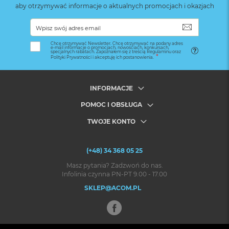
aby otrzymywać informacje o aktualnych promocjach i okazjach
SUBSKRYB
Chcę otrzymywać Newsletter. Chcę otrzymywać na podany adres
e-mail informacje o promocjach, nowościach, konkursach,
specjalnych rabatach. Zapoznałem się z treścią Regulaminu oraz
Polityki Prywatności i akceptuję ich postanowienia.
INFORMACJE
POMOC I OBSŁUGA
TWOJE KONTO
(+48) 34 368 05 25
Masz pytania? Zadzwoń do nas.
Infolinia czynna PN-PT 9.00 - 17.00
SKLEP@ACOM.PL