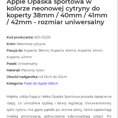
Apple Opaska sportowa w
kolorze neonowej cytryny do
koperty 38mm / 40mm / 41mm
/ 42mm - rozmiar uniwersalny
Kod producenta:
923-02235
Kolor:
Neonowa cytryna
Pasuje do:
Koperta: 38mm, Koperta: 40mm, Koperta: 41mm,
Koperta: 42mm
Pasek:
Uniwersalny
Materiał:
Pleciony nylon
Obwód nadgarstka:
od 13cm do 20cm
Kategoria:
Paski do Apple Watch
Miękka, oddychająca i lekka Opaska Sportowa posiada zapięcie na
rzepy, co umożliwia szybką i łatwą regulację. Dwuwarstwowy
splot nylonu ma gęste pętelki po stronie skóry, które zapewniają
miękką amortyzację, jednocześnie odprowadzają wilgoć. Po