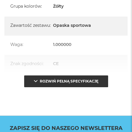
Grupa kolorów
:
Żółty
Zawartość zestawu
:
Opaska sportowa
Waga
:
1.000000
Znak zgodności
:
CE
ROZWIŃ PEŁNĄ SPECYFIKACJĘ
Opakowanie
Serwisowe
(pudełko)
:
ZAPISZ SIĘ DO NASZEGO NEWSLETTERA