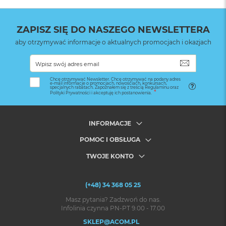
ZAPISZ SIĘ DO NASZEGO NEWSLETTERA
aby otrzymywać informacje o aktualnych promocjach i okazjach
SUBSKRYB
Chcę otrzymywać Newsletter. Chcę otrzymywać na podany adres
e-mail informacje o promocjach, nowościach, konkursach,
specjalnych rabatach. Zapoznałem się z treścią Regulaminu oraz
Polityki Prywatności i akceptuję ich postanowienia.
INFORMACJE
POMOC I OBSŁUGA
TWOJE KONTO
(+48) 34 368 05 25
Masz pytania? Zadzwoń do nas.
Infolinia czynna PN-PT 9.00 - 17.00
SKLEP@ACOM.PL