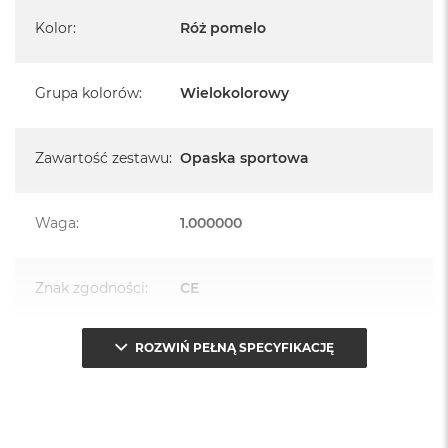
Kolor
:
Róż pomelo
Grupa kolorów
:
Wielokolorowy
Zawartość zestawu
:
Opaska sportowa
Waga
:
1.000000
Znak zgodności
:
CE
ROZWIŃ PEŁNĄ SPECYFIKACJĘ
Opakowanie
Serwisowe
(pudełko)
: