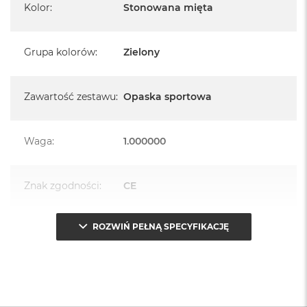
Kolor
:
Stonowana mięta
Grupa kolorów
:
Zielony
Zawartość zestawu
:
Opaska sportowa
Waga
:
1.000000
Znak zgodności
:
CE
ROZWIŃ PEŁNĄ SPECYFIKACJĘ
Opakowanie
Serwisowe
(pudełko)
: