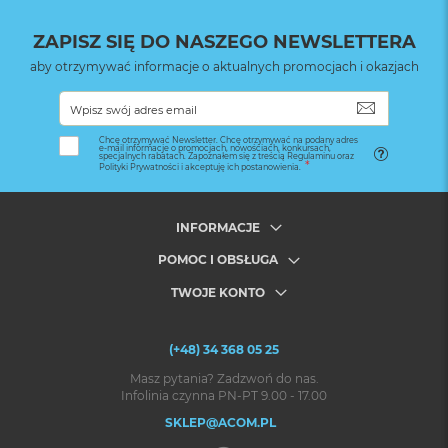
ZAPISZ SIĘ DO NASZEGO NEWSLETTERA
aby otrzymywać informacje o aktualnych promocjach i okazjach
SUBSKRYB
Chcę otrzymywać Newsletter. Chcę otrzymywać na podany adres
e-mail informacje o promocjach, nowościach, konkursach,
specjalnych rabatach. Zapoznałem się z treścią Regulaminu oraz
Polityki Prywatności i akceptuję ich postanowienia.
INFORMACJE
POMOC I OBSŁUGA
TWOJE KONTO
(+48) 34 368 05 25
Masz pytania? Zadzwoń do nas.
Infolinia czynna PN-PT 9.00 - 17.00
SKLEP@ACOM.PL