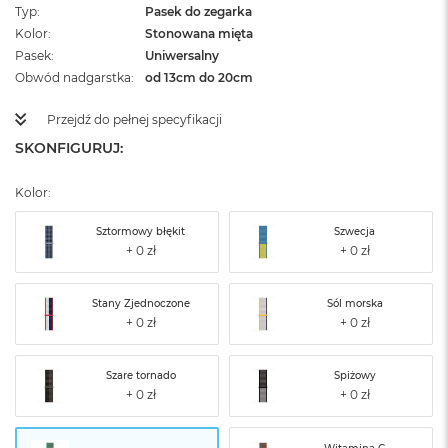
Typ
Pasek do zegarka
Kolor
Stonowana mięta
Pasek
Uniwersalny
Obwód nadgarstka
od 13cm do 20cm
Przejdź do pełnej specyfikacji
SKONFIGURUJ:
Kolor:
Sztormowy błękit
Szwecja
Stany Zjednoczone
Sól morska
Szare tornado
Spiżowy