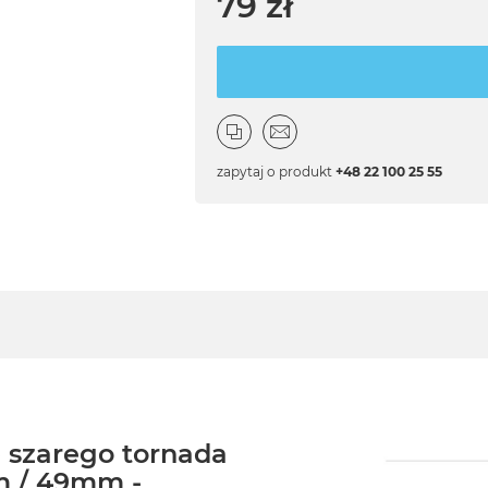
79 zł
zapytaj o produkt
+48 22 100 25 55
 szarego tornada
m / 49mm -