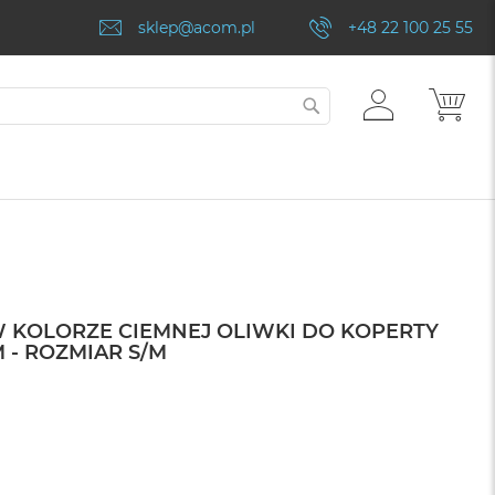
sklep@acom.pl
+48 22 100 25 55
ZALOGUJ
MÓJ
SZUKAJ
SIĘ
 KOLORZE CIEMNEJ OLIWKI DO KOPERTY
M - ROZMIAR S/M