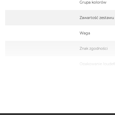
Grupa kolorów
Zawartość zestawu
Waga
Znak zgodności
Opakowanie (pudeł