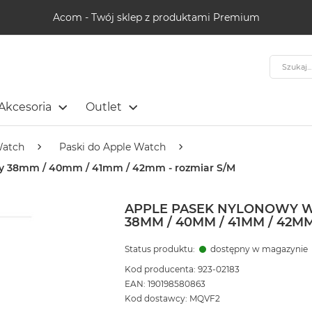
Acom - Twój sklep z produktami Premium
Szukaj
Akcesoria
Outlet
Watch
Paski do Apple Watch
rty 38mm / 40mm / 41mm / 42mm - rozmiar S/M
APPLE PASEK NYLONOWY W
38MM / 40MM / 41MM / 42M
Status produktu:
dostępny w magazynie
Kod producenta: 923-02183
EAN: 190198580863
Kod dostawcy: MQVF2