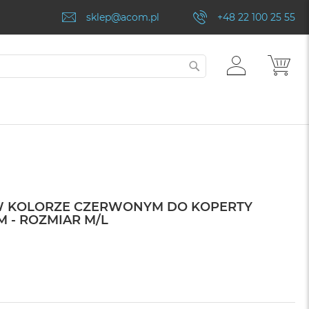
sklep@acom.pl
+48 22 100 25 55
ZALOGUJ
MÓJ
SZUKAJ
SIĘ
W KOLORZE CZERWONYM DO KOPERTY
M - ROZMIAR M/L