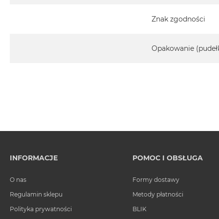
Znak zgodności
Opakowanie (pudeł
INFORMACJE
POMOC I OBSŁUGA
O nas
Formy dostawy
Regulamin sklepu
Metody płatności
Polityka prywatności
BLIK