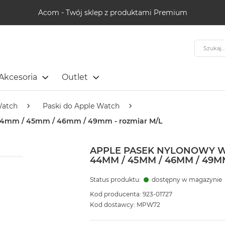
Acom - Twój sklep z produktami Premium
Szukaj
Akcesoria
Outlet
Watch
Paski do Apple Watch
 44mm / 45mm / 46mm / 49mm - rozmiar M/L
APPLE PASEK NYLONOWY 
44MM / 45MM / 46MM / 49M
Status produktu:
dostępny w magazynie
Kod producenta: 923-01727
Kod dostawcy: MPW72