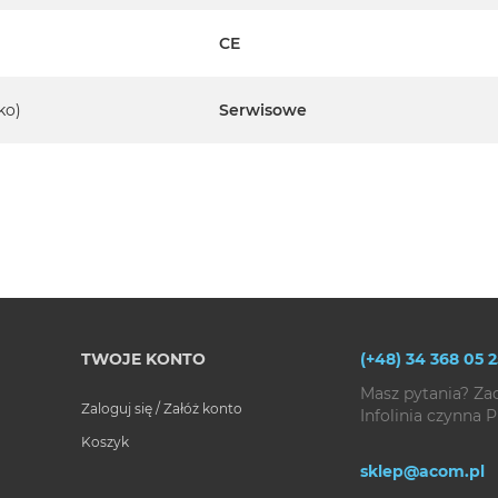
CE
ko)
Serwisowe
TWOJE KONTO
(+48) 34 368 05 2
Masz pytania? Za
Zaloguj się / Załóż konto
Infolinia czynna P
Koszyk
sklep@acom.pl