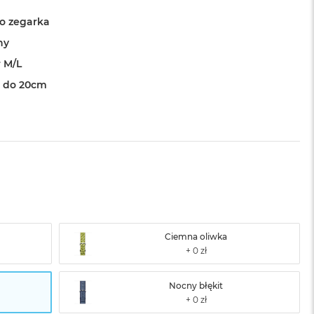
o zegarka
ny
 M/L
 do 20cm
Ciemna oliwka
Nocny błękit