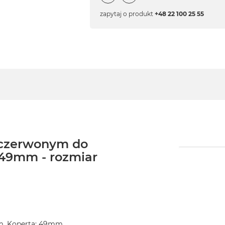
zapytaj o produkt
+48 22 100 25 55
 czerwonym do
49mm - rozmiar
m, Koperta: 49mm