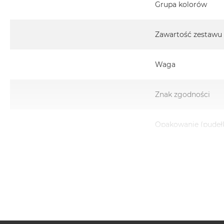
Grupa kolorów
Zawartość zestawu
Waga
Znak zgodności
Opakowanie (pudeł