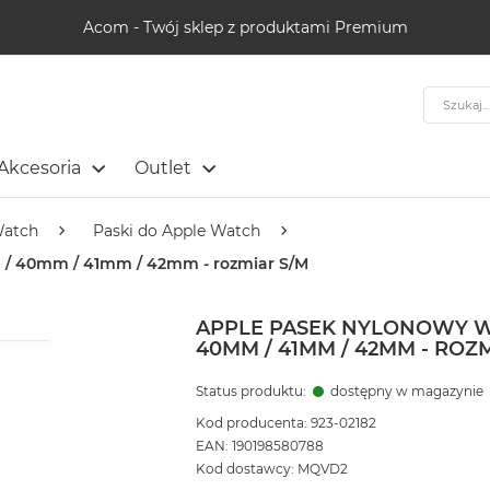
Acom - Twój sklep z produktami Premium
Szukaj
Akcesoria
Outlet
Watch
Paski do Apple Watch
 / 40mm / 41mm / 42mm - rozmiar S/M
APPLE PASEK NYLONOWY W
40MM / 41MM / 42MM - ROZ
Status produktu:
dostępny w magazynie
Kod producenta: 923-02182
EAN: 190198580788
Kod dostawcy: MQVD2