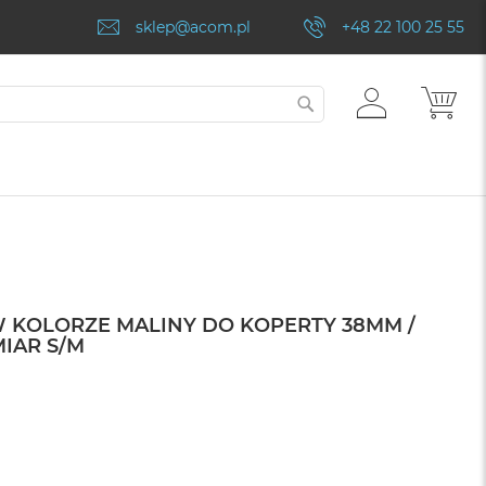
sklep@acom.pl
+48 22 100 25 55
ZALOGUJ
MÓJ
SZUKAJ
SIĘ
 KOLORZE MALINY DO KOPERTY 38MM /
MIAR S/M