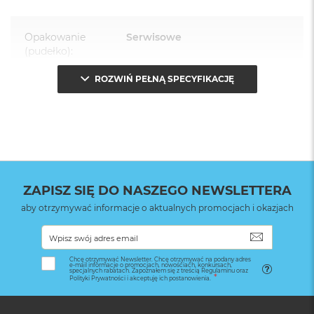
Opakowanie
Serwisowe
(pudełko)
:
ROZWIŃ PEŁNĄ SPECYFIKACJĘ
ZAPISZ SIĘ DO NASZEGO NEWSLETTERA
aby otrzymywać informacje o aktualnych promocjach i okazjach
SUBSKRYB
Chcę otrzymywać Newsletter. Chcę otrzymywać na podany adres
e-mail informacje o promocjach, nowościach, konkursach,
specjalnych rabatach. Zapoznałem się z treścią Regulaminu oraz
Polityki Prywatności i akceptuję ich postanowienia.