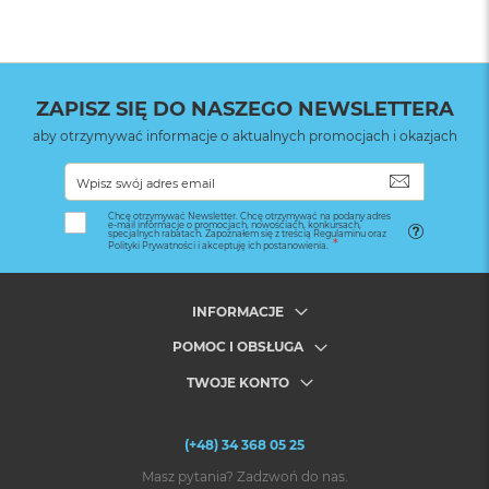
ZAPISZ SIĘ DO NASZEGO NEWSLETTERA
aby otrzymywać informacje o aktualnych promocjach i okazjach
SUBSKRYB
Chcę otrzymywać Newsletter. Chcę otrzymywać na podany adres
e-mail informacje o promocjach, nowościach, konkursach,
specjalnych rabatach. Zapoznałem się z treścią Regulaminu oraz
Polityki Prywatności i akceptuję ich postanowienia.
INFORMACJE
POMOC I OBSŁUGA
TWOJE KONTO
(+48) 34 368 05 25
Masz pytania? Zadzwoń do nas.