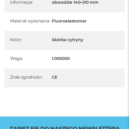
informacje
:
obwodzie 140–210 mm
Materiał wykonania
:
Fluoroelastomer
Kolor
:
Skórka cytryny
Waga
:
1.000000
Znak zgodności
:
CE
ZAPISZ SIĘ DO NASZEGO NEWSLETTERA