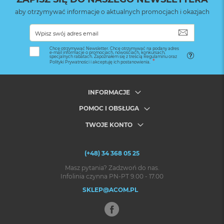
aby otrzymywać informacje o aktualnych promocjach i okazjach
SUBSKRYB
Chcę otrzymywać Newsletter. Chcę otrzymywać na podany adres
e-mail informacje o promocjach, nowościach, konkursach,
specjalnych rabatach. Zapoznałem się z treścią Regulaminu oraz
Polityki Prywatności i akceptuję ich postanowienia.
INFORMACJE
POMOC I OBSŁUGA
TWOJE KONTO
(+48) 34 368 05 25
Masz pytania? Zadzwoń do nas.
Infolinia czynna PN-PT 9.00 - 17.00
SKLEP@ACOM.PL