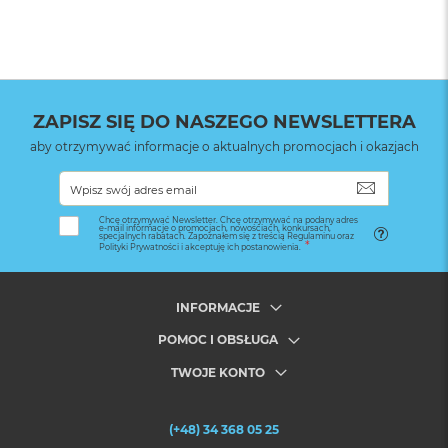
ZAPISZ SIĘ DO NASZEGO NEWSLETTERA
aby otrzymywać informacje o aktualnych promocjach i okazjach
SUBSKRYB
Chcę otrzymywać Newsletter. Chcę otrzymywać na podany adres
e-mail informacje o promocjach, nowościach, konkursach,
specjalnych rabatach. Zapoznałem się z treścią Regulaminu oraz
Polityki Prywatności i akceptuję ich postanowienia.
INFORMACJE
POMOC I OBSŁUGA
TWOJE KONTO
(+48) 34 368 05 25