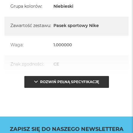
Grupa kolorów
:
Niebieski
Zawartość zestawu
:
Pasek sportowy Nike
Waga
:
1.000000
Znak zgodności
:
CE
ROZWIŃ PEŁNĄ SPECYFIKACJĘ
Opakowanie
Serwisowe
(pudełko)
:
ZAPISZ SIĘ DO NASZEGO NEWSLETTERA