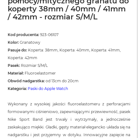
północy/mitycznego granatu do
koperty 38mm / 40mm / 41mm
/ 42mm - rozmiar S/M/L
Kod producenta:
923-06107
Kolor:
Granatowy
Pasuje do:
Koperta: 38mm, Koperta: 40mm, Koperta: 41mm,
Koperta: 42mm
Pasek:
Rozmiar S/M/L
Materiał:
Fluoroelastomer
Obwód nadgarstka:
od 13cm do 20cm
Kategoria:
Paski do Apple Watch
Wykonany z wysokiej jakości fluoroelastomeru z perforacjami
formowanymi ciśnieniowo, zapewniającymi przewiewność, pasek
Nike Sport Band jest trwały i wytrzymały, a jednocześnie
zaskakująco miękki. Gładki, gęsty materiał elegancko układa się na
nadgarstku i jest przyjemny w dotyku. Innowacyjne zapięcie na