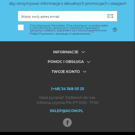
aby otrzymywać informacje o aktualnych promocjach i okazjach
SUBSKRYB
Chcę otrzymywać Newsletter. Chcę otrzymywać na podany adres
e-mail informacje o promocjach, nowościach, konkursach,
specjalnych rabatach. Zapoznałem się z treścią Regulaminu oraz
Polityki Prywatności i akceptuję ich postanowienia.
INFORMACJE
POMOC I OBSŁUGA
TWOJE KONTO
(+48) 34 368 05 25
Masz pytania? Zadzwoń do nas.
Infolinia czynna PN-PT 9.00 - 17.00
SKLEP@ACOM.PL