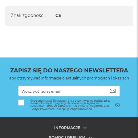
Znak zgodności
:
CE
ZAPISZ SIĘ DO NASZEGO NEWSLETTERA
aby otrzymywać informacje o aktualnych promocjach i okazjach
SUBSKRYB
Chcę otrzymywać Newsletter. Chcę otrzymywać na podany adres
e-mail informacje o promocjach, nowościach, konkursach,
specjalnych rabatach. Zapoznałem się z treścią Regulaminu oraz
Polityki Prywatności i akceptuję ich postanowienia.
INFORMACJE
POMOC I OBSŁUGA