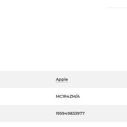
Apple
MC1R4ZM/A
195949833977