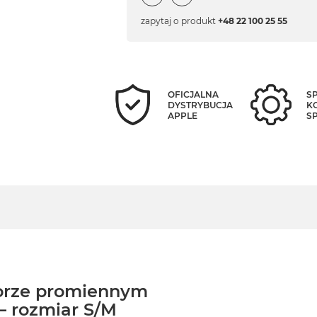
zapytaj o produkt
+48 22 100 25 55
OFICJALNA
S
DYSTRYBUCJA
K
APPLE
S
lorze promiennym
– rozmiar S/M