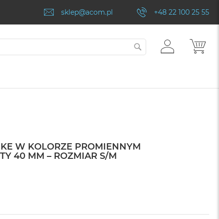
sklep@acom.pl
+48 22 100 25 55
ZALOGUJ
MÓJ
SZUKAJ
SIĘ
IKE W KOLORZE PROMIENNYM
Y 40 MM – ROZMIAR S/M