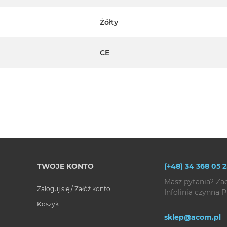
Żółty
CE
TWOJE KONTO
(+48) 34 368 05 2
Masz pytania? Za
Zaloguj się / Załóż konto
Infolinia czynna P
Koszyk
sklep@acom.pl