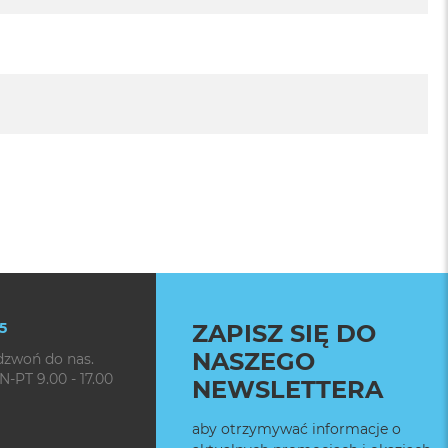
5
ZAPISZ SIĘ DO
NASZEGO
dzwoń do nas.
N-PT 9.00 - 17.00
NEWSLETTERA
aby otrzymywać informacje o