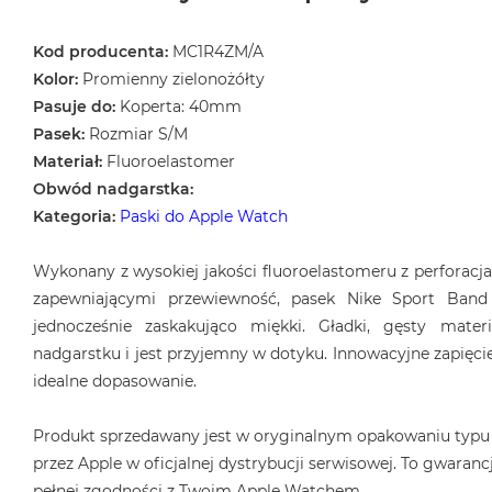
Kod producenta:
MC1R4ZM/A
Kolor:
Promienny zielonożółty
Pasuje do:
Koperta: 40mm
Pasek:
Rozmiar S/M
Materiał:
Fluoroelastomer
Obwód nadgarstka:
Kategoria:
Paski do Apple Watch
Wykonany z wysokiej jakości fluoroelastomeru z perforac
zapewniającymi przewiewność, pasek Nike Sport Band 
jednocześnie zaskakująco miękki. Gładki, gęsty mater
nadgarstku i jest przyjemny w dotyku. Innowacyjne zapięcie
idealne dopasowanie.
Produkt sprzedawany jest w oryginalnym opakowaniu typu
przez Apple w oficjalnej dystrybucji serwisowej. To gwarancj
pełnej zgodności z Twoim Apple Watchem.