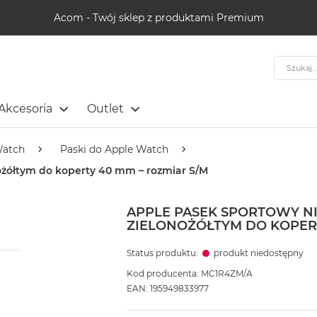
Acom - Twój sklep z produktami Premium
Szukaj
Akcesoria
Outlet
Watch
Paski do Apple Watch
ożółtym do koperty 40 mm – rozmiar S/M
APPLE PASEK SPORTOWY N
ZIELONOŻÓŁTYM DO KOPERT
Status produktu:
produkt niedostępny
Kod producenta: MC1R4ZM/A
EAN: 195949833977