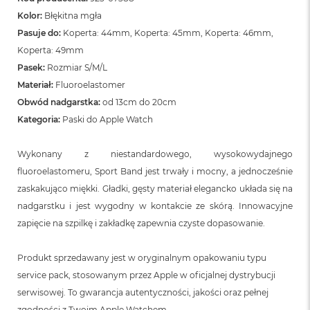
Kolor:
Błękitna mgła
Pasuje do:
Koperta: 44mm, Koperta: 45mm, Koperta: 46mm,
Koperta: 49mm
Pasek:
Rozmiar S/M/L
Materiał:
Fluoroelastomer
Obwód nadgarstka:
od 13cm do 20cm
Kategoria:
Paski do Apple Watch
Wykonany z niestandardowego, wysokowydajnego
fluoroelastomeru, Sport Band jest trwały i mocny, a jednocześnie
zaskakująco miękki. Gładki, gęsty materiał elegancko układa się na
nadgarstku i jest wygodny w kontakcie ze skórą. Innowacyjne
zapięcie na szpilkę i zakładkę zapewnia czyste dopasowanie.
Produkt sprzedawany jest w oryginalnym opakowaniu typu
service pack, stosowanym przez Apple w oficjalnej dystrybucji
serwisowej. To gwarancja autentyczności, jakości oraz pełnej
zgodności z Twoim Apple Watchem.