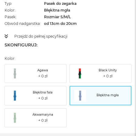
Typ
Pasek do zegarka
Kolor
Błękitna mgła
Pasek
Rozmiar S/M/L
Obwód nadgarstka
od 13cm do 20cm
Przejdź do pełnej specyfikacji
SKONFIGURUJ:
Kolor:
Agawa
Black Unity
Błękitna fala
Błękitna mgła
Akwamaryna