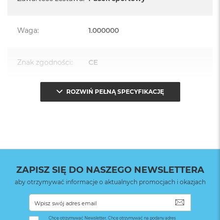
Waga
:
1.000000
Znak zgodności
:
CE
ROZWIŃ PEŁNĄ SPECYFIKACJĘ
Opakowanie
Serwisowe
(pudełko)
:
ZAPISZ SIĘ DO NASZEGO NEWSLETTERA
aby otrzymywać informacje o aktualnych promocjach i okazjach
SUBSKRYB
Chcę otrzymywać Newsletter. Chcę otrzymywać na podany adres