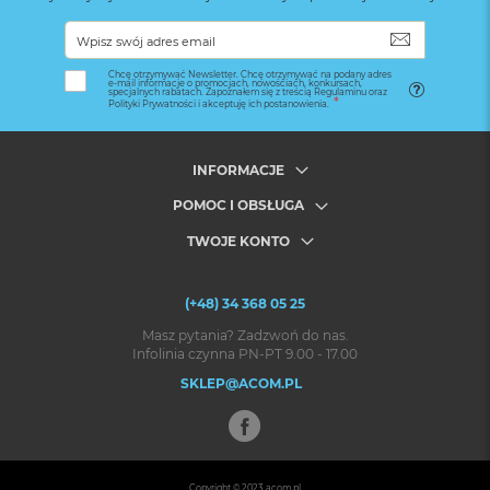
SUBSKRYB
Chcę otrzymywać Newsletter. Chcę otrzymywać na podany adres
e-mail informacje o promocjach, nowościach, konkursach,
specjalnych rabatach. Zapoznałem się z treścią Regulaminu oraz
Polityki Prywatności i akceptuję ich postanowienia.
INFORMACJE
POMOC I OBSŁUGA
TWOJE KONTO
(+48) 34 368 05 25
Masz pytania? Zadzwoń do nas.
Infolinia czynna PN-PT 9.00 - 17.00
SKLEP@ACOM.PL
Copyright © 2023
acom.pl