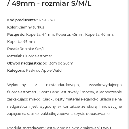
/ 49mm - rozmiar S/M/L
Kod producenta:
923-02178
Kolor:
Ciemny turkus
Pasuje do:
Koperta: 44mm, Koperta: 45mm, Koperta: 46mm,
Koperta: 49mm
Pasek:
Rozmiar S/M/L
Materiał:
Fluoroelastomer
Obwód nadgarstka:
od 13cm do 20cm
Kategoria:
Paski do Apple Watch
Wykonany z niestandardowego, wysokowydajnego
fluoroelastomeru, Sport Band jest trwały i mocny, a jednocześnie
zaskakująco miękki. Gładki, gęsty materiał elegancko układa się na
nadgarstku i jest wygodny w kontakcie ze skórą. Innowacyjne
zapięcie na szpilkę i zakładkę zapewnia czyste dopasowanie.
Produkt sprzedawany jest w oryginalnym opakowaniu typu