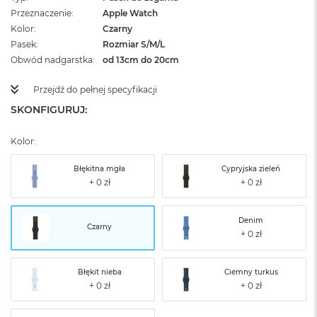
Przeznaczenie
Apple Watch
Kolor
Czarny
Pasek
Rozmiar S/M/L
Obwód nadgarstka
od 13cm do 20cm
Przejdź do pełnej specyfikacji
SKONFIGURUJ:
Kolor:
Błękitna mgła
Cypryjska zieleń
Denim
Czarny
Błękit nieba
Ciemny turkus