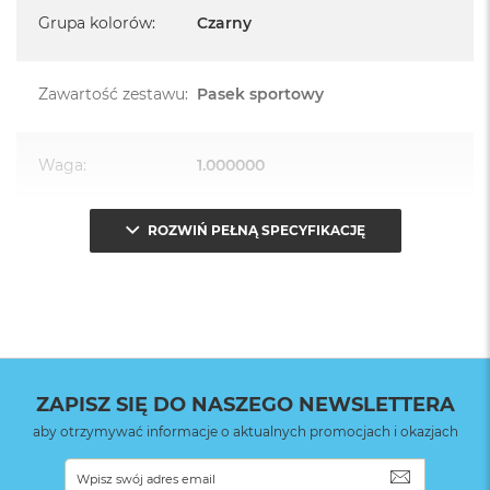
Grupa kolorów
:
Czarny
Zawartość zestawu
:
Pasek sportowy
Waga
:
1.000000
ROZWIŃ PEŁNĄ SPECYFIKACJĘ
Znak zgodności
:
CE
Opakowanie
Serwisowe
(pudełko)
:
ZAPISZ SIĘ DO NASZEGO NEWSLETTERA
aby otrzymywać informacje o aktualnych promocjach i okazjach
SUBSKRYB