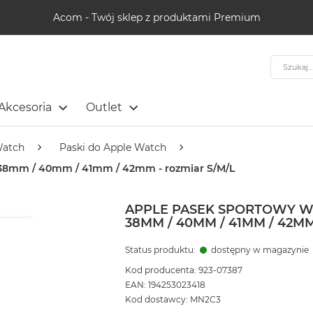
Acom - Twój sklep z produktami Premium
Szukaj
Akcesoria
Outlet
Watch
Paski do Apple Watch
ty 38mm / 40mm / 41mm / 42mm - rozmiar S/M/L
APPLE PASEK SPORTOWY W 
38MM / 40MM / 41MM / 42MM
Status produktu:
dostępny w magazynie
Kod producenta: 923-07387
EAN: 194253023418
Kod dostawcy: MN2C3