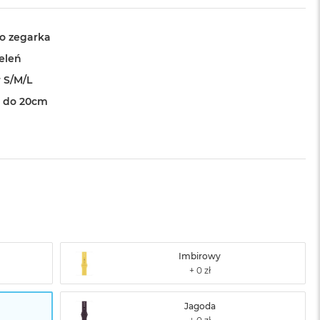
o zegarka
ieleń
 S/M/L
 do 20cm
Imbirowy
Jagoda