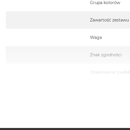
Grupa kolorów
Zawartość zestawu
Waga
Znak zgodności
Opakowanie (pudeł