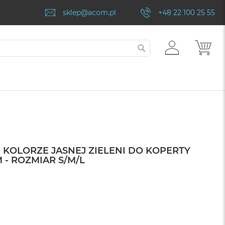
sklep@acom.pl
+48 22 100 25 55
ZALOGUJ
MÓJ
SZUKAJ
SIĘ
KOLORZE JASNEJ ZIELENI DO KOPERTY
 - ROZMIAR S/M/L