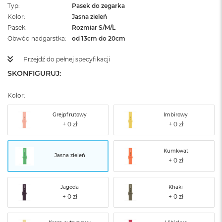
Typ
Pasek do zegarka
Kolor
Jasna zieleń
Pasek
Rozmiar S/M/L
Obwód nadgarstka
od 13cm do 20cm
Przejdź do pełnej specyfikacji
SKONFIGURUJ:
Kolor:
Grejpfrutowy
Imbirowy
Kumkwat
Jasna zieleń
Jagoda
Khaki