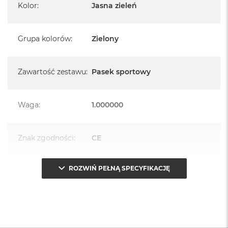
Kolor
:
Jasna zieleń
Grupa kolorów
:
Zielony
Zawartość zestawu
:
Pasek sportowy
Waga
:
1.000000
Znak zgodności
:
CE
ROZWIŃ PEŁNĄ SPECYFIKACJĘ
Opakowanie
Serwisowe
(pudełko)
: