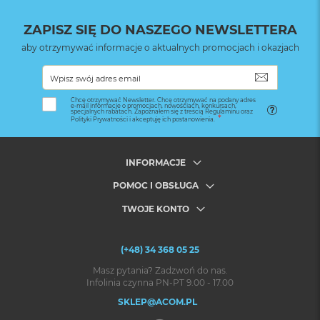
ZAPISZ SIĘ DO NASZEGO NEWSLETTERA
aby otrzymywać informacje o aktualnych promocjach i okazjach
SUBSKRYB
Chcę otrzymywać Newsletter. Chcę otrzymywać na podany adres
e-mail informacje o promocjach, nowościach, konkursach,
specjalnych rabatach. Zapoznałem się z treścią Regulaminu oraz
Polityki Prywatności i akceptuję ich postanowienia.
INFORMACJE
POMOC I OBSŁUGA
TWOJE KONTO
(+48) 34 368 05 25
Masz pytania? Zadzwoń do nas.
Infolinia czynna PN-PT 9.00 - 17.00
SKLEP@ACOM.PL