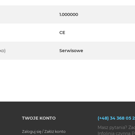
1.000000
CE
ko)
Serwisowe
TWOJE KONTO
(+48) 34 368 05 2
Masz pytania? Za
Zaloguj się / Załóż konto
Infolinia czynna P