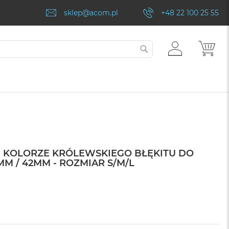
sklep@acom.pl
+48 22 100 25 55
ZALOGUJ
MÓJ
SZUKAJ
SIĘ
 KOLORZE KRÓLEWSKIEGO BŁĘKITU DO
MM / 42MM - ROZMIAR S/M/L