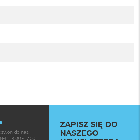
5
ZAPISZ SIĘ DO
NASZEGO
dzwoń do nas.
N-PT 9.00 - 17.00