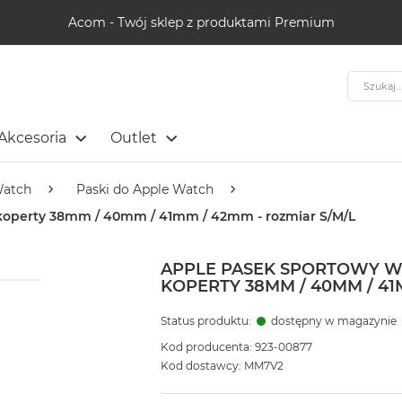
Acom - Twój sklep z produktami Premium
Szukaj
Akcesoria
Outlet
Watch
Paski do Apple Watch
 koperty 38mm / 40mm / 41mm / 42mm - rozmiar S/M/L
APPLE PASEK SPORTOWY W
KOPERTY 38MM / 40MM / 41
Status produktu:
dostępny w magazynie
Kod producenta: 923-00877
Kod dostawcy: MM7V2