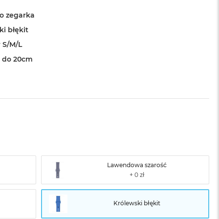
o zegarka
i błękit
 S/M/L
 do 20cm
Lawendowa szarość
Królewski błękit