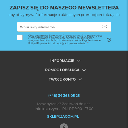
ZAPISZ SIĘ DO NASZEGO NEWSLETTERA
aby otrzymywać informacje o aktualnych promocjach i okazjach
SUBSKRYB
Chcę otrzymywać Newsletter. Chcę otrzymywać na podany adres
e-mail informacje o promocjach, nowościach, konkursach,
specjalnych rabatach. Zapoznałem się z treścią Regulaminu oraz
Polityki Prywatności i akceptuję ich postanowienia.
INFORMACJE
POMOC I OBSŁUGA
TWOJE KONTO
(+48) 34 368 05 25
Masz pytania? Zadzwoń do nas.
Infolinia czynna PN-PT 9.00 - 17.00
SKLEP@ACOM.PL