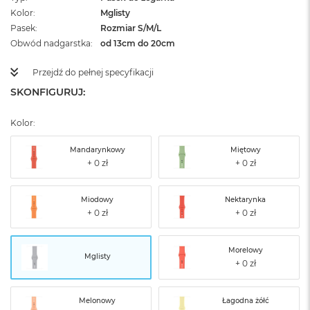
Kolor
Mglisty
Pasek
Rozmiar S/M/L
Obwód nadgarstka
od 13cm do 20cm
Przejdź do pełnej specyfikacji
SKONFIGURUJ:
Kolor:
Mandarynkowy
Miętowy
Miodowy
Nektarynka
Morelowy
Mglisty
Melonowy
Łagodna żółć