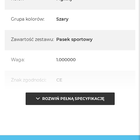
Grupa kolorów
:
Szary
Zawartość zestawu
:
Pasek sportowy
Waga
:
1.000000
Znak zgodności
:
CE
ROZWIŃ PEŁNĄ SPECYFIKACJĘ
Opakowanie
Serwisowe
(pudełko)
: