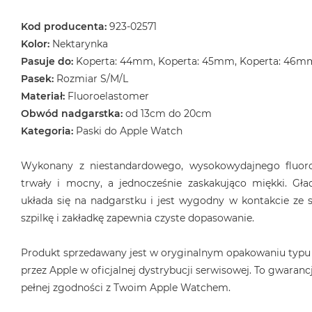
Kod producenta:
923-02571
Kolor:
Nektarynka
Pasuje do:
Koperta: 44mm, Koperta: 45mm, Koperta: 46m
Pasek:
Rozmiar S/M/L
Materiał:
Fluoroelastomer
Obwód nadgarstka:
od 13cm do 20cm
Kategoria:
Paski do Apple Watch
Wykonany z niestandardowego, wysokowydajnego fluoro
trwały i mocny, a jednocześnie zaskakująco miękki. Gła
układa się na nadgarstku i jest wygodny w kontakcie ze s
szpilkę i zakładkę zapewnia czyste dopasowanie.
Produkt sprzedawany jest w oryginalnym opakowaniu typu
przez Apple w oficjalnej dystrybucji serwisowej. To gwarancj
pełnej zgodności z Twoim Apple Watchem.