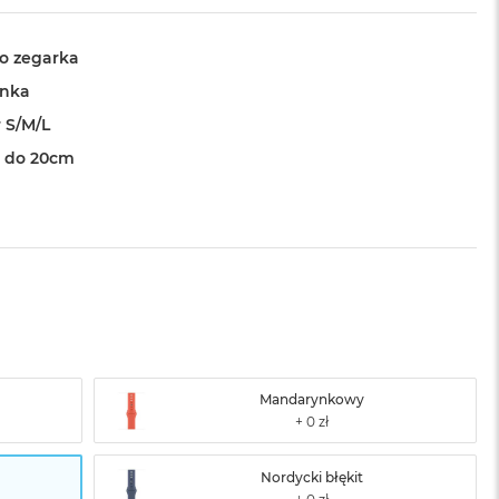
o zegarka
ynka
 S/M/L
 do 20cm
Mandarynkowy
Nordycki błękit