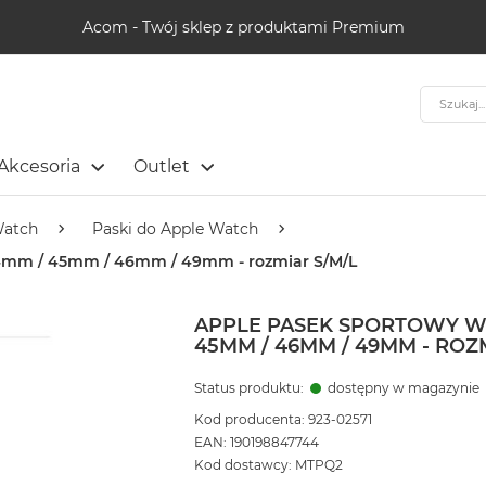
Acom - Twój sklep z produktami Premium
Szukaj
Akcesoria
Outlet
Watch
Paski do Apple Watch
44mm / 45mm / 46mm / 49mm - rozmiar S/M/L
APPLE PASEK SPORTOWY W
45MM / 46MM / 49MM - ROZ
Status produktu:
dostępny w magazynie
Kod producenta: 923-02571
EAN: 190198847744
Kod dostawcy: MTPQ2