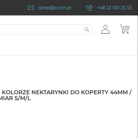
sklep@acom.pl
+48 22 100 25 55
ZALOGUJ
MÓJ
SZUKAJ
SIĘ
 KOLORZE NEKTARYNKI DO KOPERTY 44MM /
MIAR S/M/L