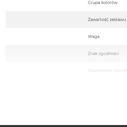
Grupa kolorów
Zawartość zestawu
Waga
Znak zgodności
Opakowanie (pudeł